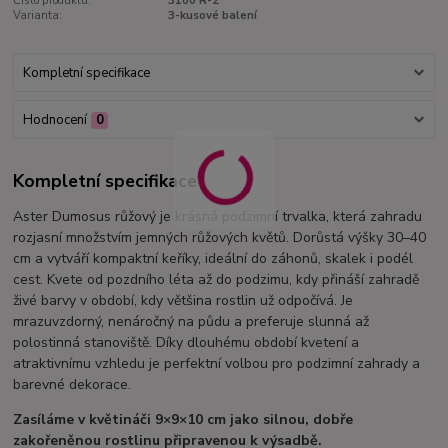
Číslo produktu:
3100 R-2
Varianta:
3-kusové balení
Kompletní specifikace
Hodnocení
0
Kompletní specifikace
Aster Dumosus růžový je krásná podzimní trvalka, která zahradu
rozjasní množstvím jemných růžových květů. Dorůstá výšky 30–40
cm a vytváří kompaktní keříky, ideální do záhonů, skalek i podél
cest. Kvete od pozdního léta až do podzimu, kdy přináší zahradě
živé barvy v období, kdy většina rostlin už odpočívá. Je
mrazuvzdorný, nenáročný na půdu a preferuje slunná až
polostinná stanoviště. Díky dlouhému období kvetení a
atraktivnímu vzhledu je perfektní volbou pro podzimní zahrady a
barevné dekorace.
Zasíláme v květináči 9×9×10 cm jako silnou, dobře
zakořeněnou rostlinu připravenou k výsadbě.