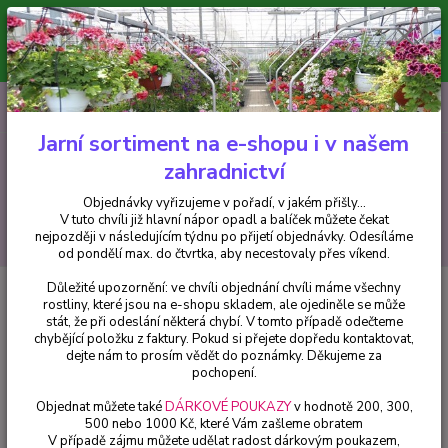
Minimální hodnota pro odeslání z e-shopu je 300 Kč.
V tuto chvíli již hlavní nápor objednávek opadl a balíček můžete čekat
nejpozději v následujícím týdnu po přijetí objednávky. Objednávky
vyřizujeme v pořadí, v jakém přišly...
0
ks
CZK
+420 602 223 614
za
0 Kč
Jarní sortiment na e-shopu i v našem
zahradnictví
Menu
Objednávky vyřizujeme v pořadí, v jakém přišly...
V tuto chvíli již hlavní nápor opadl a balíček můžete čekat
Hledat
nejpozději v následujícím týdnu po přijetí objednávky. Odesíláme
od pondělí max. do čtvrtka, aby necestovaly přes víkend.
Důležité upozornění: ve chvíli objednání chvíli máme všechny
Úvod
Trvalky
Astra podzimní (Aster Dumosus)- růžová - cena za kus v
rostliny, které jsou na e-shopu skladem, ale ojediněle se může
3-kusovém balení
stát, že při odeslání některá chybí. V tomto případě odečteme
chybějící položku z faktury. Pokud si přejete dopředu kontaktovat,
Astra podzimní (Aster Dumosus)-
dejte nám to prosím vědět do poznámky. Děkujeme za
růžová - cena za kus v 3-kusovém
pochopení.
balení
Objednat můžete také
DÁRKOVÉ POUKAZY
v hodnotě 200, 300,
500 nebo 1000 Kč, které Vám zašleme obratem
V případě zájmu můžete udělat radost dárkovým poukazem,