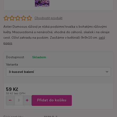
Ohodnotit produkt
Aster Dumosus růžový je nízká podzimní trvalka s bohatými růžovými
květy. Mrazuvzdorná a nenáročná, vhodná do záhonů, skalek i na okraje
cest. Oživí zahradu na podzim. Zasíláme v květináči 9×9×10 cm.
celý
popis
Dostupnost
Skladem
Varianta
59 Kč
53 Kč
bez DPH
Přidat do košíku