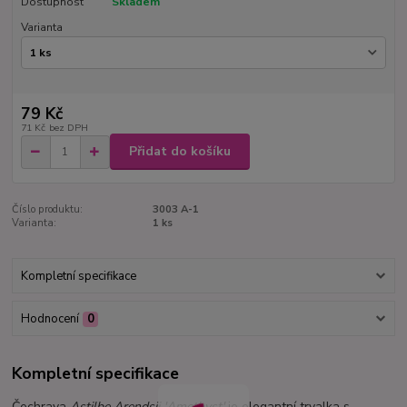
Dostupnost
Skladem
Varianta
79 Kč
71 Kč
bez DPH
Přidat do košíku
Číslo produktu:
3003 A-1
Varianta:
1 ks
Kompletní specifikace
Hodnocení
0
Kompletní specifikace
Čechrava
Astilbe Arendsii 'Amethyst'
je elegantní trvalka s