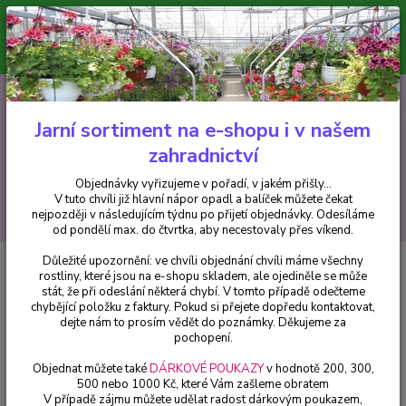
Minimální hodnota pro odeslání z e-shopu je 300 Kč.
V tuto chvíli již hlavní nápor objednávek opadl a balíček můžete čekat
nejpozději v následujícím týdnu po přijetí objednávky. Objednávky
vyřizujeme v pořadí, v jakém přišly...
0
ks
CZK
+420 602 223 614
za
0 Kč
Jarní sortiment na e-shopu i v našem
zahradnictví
Menu
Objednávky vyřizujeme v pořadí, v jakém přišly...
V tuto chvíli již hlavní nápor opadl a balíček můžete čekat
Hledat
nejpozději v následujícím týdnu po přijetí objednávky. Odesíláme
od pondělí max. do čtvrtka, aby necestovaly přes víkend.
Důležité upozornění: ve chvíli objednání chvíli máme všechny
Úvod
Trvalky
Astilbe Arendsii Amethyst Čechrava - 1 ks
rostliny, které jsou na e-shopu skladem, ale ojediněle se může
stát, že při odeslání některá chybí. V tomto případě odečteme
Astilbe Arendsii Amethyst
chybějící položku z faktury. Pokud si přejete dopředu kontaktovat,
Čechrava - 1 ks
dejte nám to prosím vědět do poznámky. Děkujeme za
pochopení.
Objednat můžete také
DÁRKOVÉ POUKAZY
v hodnotě 200, 300,
500 nebo 1000 Kč, které Vám zašleme obratem
V případě zájmu můžete udělat radost dárkovým poukazem,