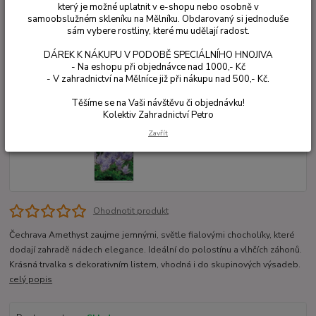
který je možné uplatnit v e-shopu nebo osobně v
samoobslužném skleníku na Mělníku. Obdarovaný si jednoduše
sám vybere rostliny, které mu udělají radost.
DÁREK K NÁKUPU V PODOBĚ SPECIÁLNÍHO HNOJIVA
- Na eshopu při objednávce nad 1000,- Kč
- V zahradnictví na Mělníce již při nákupu nad 500,- Kč.
Těšíme se na Vaši návštěvu či objednávku!
Kolektiv Zahradnictví Petro
Zavřít
Ohodnotit produkt
Čechrava Amethyst zaujme jemnými, světle fialovými chocholíky, které
dodají zahradě nádech elegance. Ideální do polostínu a vlhčích záhonů.
Krásná trvalka s dekorativním listem, vhodná i do skupinových výsadeb.
celý popis