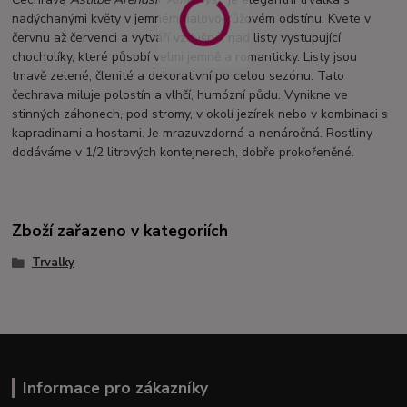
nadýchanými květy v jemném fialovo-růžovém odstínu. Kvete v
červnu až červenci a vytváří vzdušné, nad listy vystupující
chocholíky, které působí velmi jemně a romanticky. Listy jsou
tmavě zelené, členité a dekorativní po celou sezónu. Tato
čechrava miluje polostín a vlhčí, humózní půdu. Vynikne ve
stinných záhonech, pod stromy, v okolí jezírek nebo v kombinaci s
kapradinami a hostami. Je mrazuvzdorná a nenáročná. Rostliny
dodáváme v 1/2 litrových kontejnerech, dobře prokořeněné.
Zboží zařazeno v kategoriích
Trvalky
Informace pro zákazníky