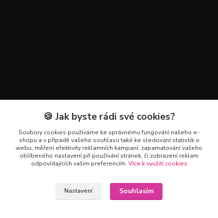
🍪 Jak byste rádi své cookies?
Kontakty
Soubory cookies používáme ke správnému fungování našeho e-
+420 602 223 614
shopu a v případě vašeho souhlasu také ke sledování statistik o
webu, měření efektivity reklamních kampaní, zapamatování vašeho
oblíbeného nastavení při používání stránek, či zobrazení reklam
info@zahradnictvipetro.cz
odpovídajících vašim preferencím.
Více k využití cookies
Souhlasím
Nastavení