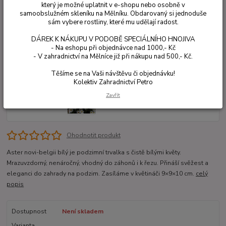
který je možné uplatnit v e-shopu nebo osobně v
samoobslužném skleníku na Mělníku. Obdarovaný si jednoduše
sám vybere rostliny, které mu udělají radost.
DÁREK K NÁKUPU V PODOBĚ SPECIÁLNÍHO HNOJIVA
- Na eshopu při objednávce nad 1000,- Kč
- V zahradnictví na Mělníce již při nákupu nad 500,- Kč.
Těšíme se na Vaši návštěvu či objednávku!
Kolektiv Zahradnictví Petro
Zavřít
Ohodnotit produkt
Aster novi-belgii bílý je podzimní trvalka s čistě bílými květy.
Mrazuvzdorný, nenáročný, vhodný do záhonů i k řezu. Přináší svěžest a
eleganci do zahrady na podzim. Zasíláme v květináči 9×9×10 cm.
celý
popis
Dostupnost
Není skladem
Varianta