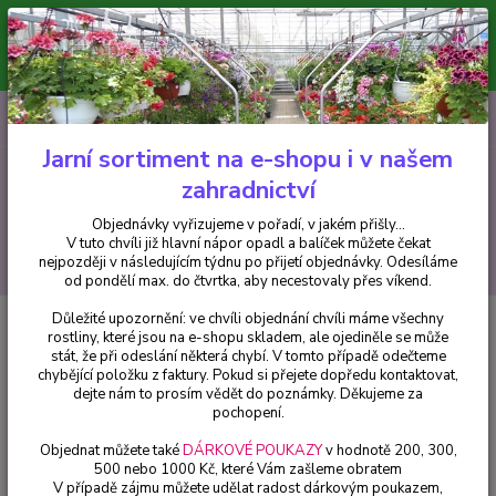
Minimální hodnota pro odeslání z e-shopu je 300 Kč.
V tuto chvíli již hlavní nápor objednávek opadl a balíček můžete čekat
nejpozději v následujícím týdnu po přijetí objednávky. Objednávky
vyřizujeme v pořadí, v jakém přišly...
0
ks
CZK
+420 602 223 614
za
0 Kč
Jarní sortiment na e-shopu i v našem
zahradnictví
Menu
Objednávky vyřizujeme v pořadí, v jakém přišly...
V tuto chvíli již hlavní nápor opadl a balíček můžete čekat
Hledat
nejpozději v následujícím týdnu po přijetí objednávky. Odesíláme
od pondělí max. do čtvrtka, aby necestovaly přes víkend.
Důležité upozornění: ve chvíli objednání chvíli máme všechny
Úvod
Trvalky
Aster novi-belgii-bílá
rostliny, které jsou na e-shopu skladem, ale ojediněle se může
stát, že při odeslání některá chybí. V tomto případě odečteme
Aster novi-belgii-bílá
chybějící položku z faktury. Pokud si přejete dopředu kontaktovat,
dejte nám to prosím vědět do poznámky. Děkujeme za
pochopení.
Objednat můžete také
DÁRKOVÉ POUKAZY
v hodnotě 200, 300,
500 nebo 1000 Kč, které Vám zašleme obratem
V případě zájmu můžete udělat radost dárkovým poukazem,