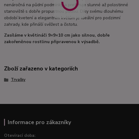
nenáročná na půdní podmínky a preferuje slunné až polostinné
stanoviště s dobře propustnou půdou. Díky svému dlouhému
období kvetení a elegantním květům je ideální pro podzimní
zahrady, kde přináší svěžest a čistotu.
Zasíláme v květináči 9×9×10 cm jako silnou, dobře
zakořeněnou rostlinu připravenou k výsadbě.
Zboží zařazeno v kategoriích
Trvalky
Informace pro zákazníky
Otevírací doba: