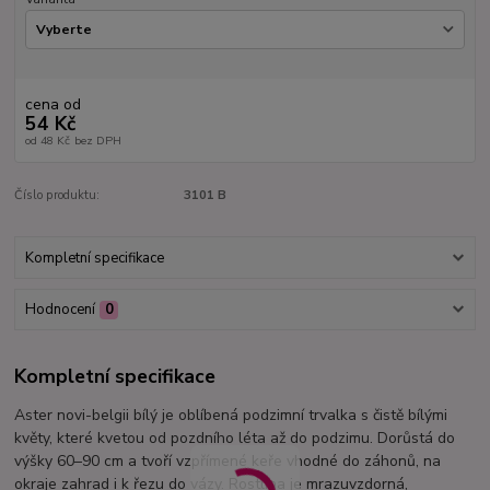
cena od
54 Kč
od
48 Kč
bez DPH
Číslo produktu:
3101 B
Kompletní specifikace
Hodnocení
0
Kompletní specifikace
Aster novi-belgii bílý je oblíbená podzimní trvalka s čistě bílými
květy, které kvetou od pozdního léta až do podzimu. Dorůstá do
výšky 60–90 cm a tvoří vzpřímené keře vhodné do záhonů, na
okraje zahrad i k řezu do vázy. Rostlina je mrazuvzdorná,