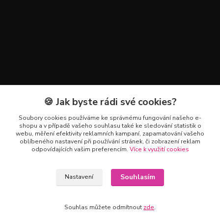
🍪 Jak byste rádi své cookies?
Kontakty
Soubory cookies používáme ke správnému fungování našeho e-
+420 602 223 614
shopu a v případě vašeho souhlasu také ke sledování statistik o
webu, měření efektivity reklamních kampaní, zapamatování vašeho
oblíbeného nastavení při používání stránek, či zobrazení reklam
info@zahradnictvipetro.cz
odpovídajících vašim preferencím.
Více k využití cookies
Souhlasím
Nastavení
Souhlas můžete odmítnout
zde
.
Vytvořeno na
Eshop-rychle.cz