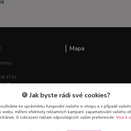
ie
t
Mapa
 Petro
stě 3741
ík–Mlazice
🍪 Jak byste rádi své cookies?
používáme ke správnému fungování našeho e-shopu a v případě vašeho
k o webu, měření efektivity reklamních kampaní, zapamatování vašeho o
 stránek, či zobrazení reklam odpovídajících vašim preferencím.
Více k v