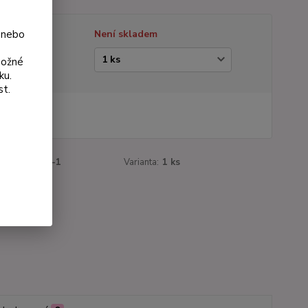
 nebo
tupnost
Není skladem
ianta
možné
ku.
st.
 Kč
Kč
bez DPH
roduktu:
383-1
Varianta:
1 ks