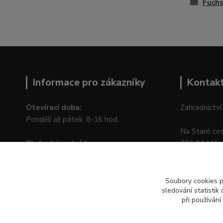
Fuchs
Informace pro zákazníky
Kontak
Otevírací doba:
Zahradnictví
Pondělí až pátek: 8-16 hod.
Na Staré ce
Obchodní podmínky
276 01 Měln
Online odstoupení od kupní smlouvy
Soubory cookies 
sledování statisti
při používání