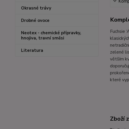
Kompl
Okrasné trávy
Komple
Drobné ovoce
Fuchsie ‘
Neotex - chemické přípravky,
klasickýc
hnojiva, travní směsi
netradičn
Literatura
zelené li
větším kv
doporuču
prokořeně
které vyp
Zboží 