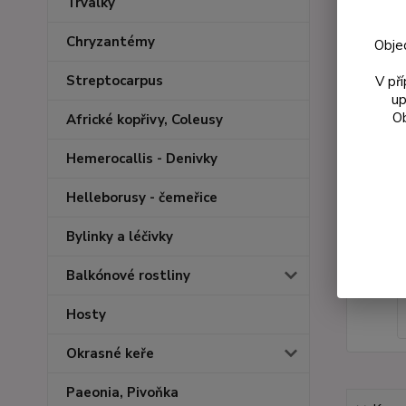
Trvalky
Chryzantémy
Obje
Streptocarpus
V př
up
Ob
Africké kopřivy, Coleusy
Hemerocallis - Denivky
Helleborusy - čemeřice
Bylinky a léčivky
Balkónové rostliny
Hosty
Okrasné keře
Paeonia, Pivoňka