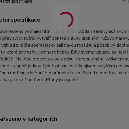
etní specifikace
tní specifikace
Arborescens’ je majestátní, vzpřímená odrůda, která vyniká sv
h převislých květů vytváří bohaté shluky drobných růžovo-fialový
í vzhled z ní činí sběratelsky zajímavou rostlinu a působivý dopl
sty, které zvýrazňují jemnost květů. Díky svému vzrůstu se hodí 
ětináči. Nejlépe prospívá v polostínu, v propustném, výživném s
jeme alespoň jednou týdně přihnojovat hnojivem s vyšším obsahe
nou rostlinu v květináči o průměru 9 cm. Pokud neodstraníme odk
adají jako keř borůvek. Plody jsou jedlé.
zařazeno v kategoriích