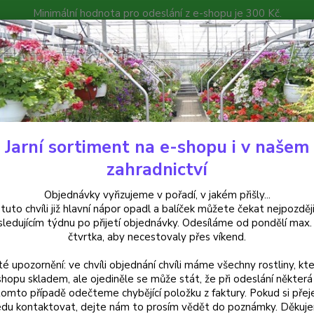
Minimální hodnota pro odeslání z e-shopu je 300 Kč.
íček můžete čekat nejpozději v následujícím týdnu po přijetí objedná
atalog
Poradna
Kontakty
Nevíte
Hledat
+420
Jarní sortiment na e-shopu i v našem
uchsie
Arborescens Fuchsie - 1 ks
zahradnictví
rescens Fuchsie - 1 ks
Objednávky vyřizujeme v pořadí, v jakém přišly...
 tuto chvíli již hlavní nápor opadl a balíček můžete čekat nejpozději
sledujícím týdnu po přijetí objednávky. Odesíláme od pondělí max.
čtvrtka, aby necestovaly přes víkend.
Fuchsi
té upozornění: ve chvíli objednání chvíli máme všechny rostliny, kte
listy a
shopu skladem, ale ojediněle se může stát, že při odeslání některá 
dekorat
tomto případě odečteme chybějící položku z faktury. Pokud si přej
celý p
du kontaktovat, dejte nám to prosím vědět do poznámky. Děkuj