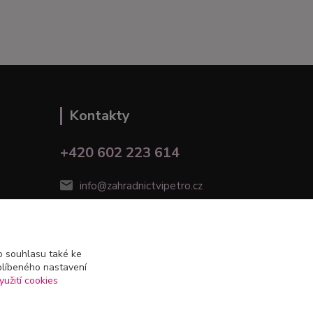
Kontakty
+420 602 223 614
info@zahradnictvipetro.cz
 souhlasu také ke
blíbeného nastavení
yužití cookies