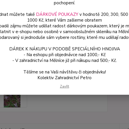
pochopení.
dnat můžete také
DÁRKOVÉ POUKAZY
v hodnotě 200, 300, 500
Dos
1000 Kč, které Vám zašleme obratem
Var
ípadě zájmu můžete udělat radost dárkovým poukazem, který je 
latnit v e-shopu nebo osobně v samoobslužném skleníku na Mělní
darovaný si jednoduše sám vybere rostliny, které mu udělají rado
59
DÁREK K NÁKUPU V PODOBĚ SPECIÁLNÍHO HNOJIVA
53 
- Na eshopu při objednávce nad 1000,- Kč
- V zahradnictví na Mělníce již při nákupu nad 500,- Kč.
Číslo p
Těšíme se na Vaši návštěvu či objednávku!
Kolektiv Zahradnictví Petro
Zavřít