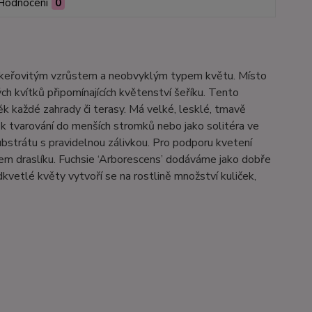
Hodnocení
0
ým keřovitým vzrůstem a neobvyklým typem květu. Místo
ch kvítků připomínajících květenství šeříku. Tento
něk každé zahrady či terasy. Má velké, lesklé, tmavě
i k tvarování do menších stromků nebo jako solitéra ve
ubstrátu s pravidelnou zálivkou. Pro podporu kvetení
m draslíku. Fuchsie ‘Arborescens’ dodáváme jako dobře
vetlé květy vytvoří se na rostlině množství kuliček,