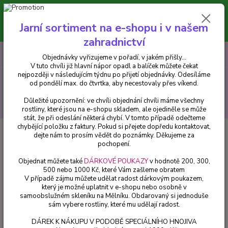
Minimální hodnota pro odeslání z e-shopu je 300 Kč.
V tuto chvíli již hlavní nápor objednávek opadl a balíček můžete čekat
Jarní sortiment na e-shopu i v našem
nejpozději v následujícím týdnu po přijetí objednávky. Objednávky
vyřizujeme v pořadí, v jakém přišly...
zahradnictví
0
ks
CZK
+420 602 223 614
Objednávky vyřizujeme v pořadí, v jakém přišly...
za
0 Kč
V tuto chvíli již hlavní nápor opadl a balíček můžete čekat
nejpozději v následujícím týdnu po přijetí objednávky. Odesíláme
Menu
od pondělí max. do čtvrtka, aby necestovaly přes víkend.
Důležité upozornění: ve chvíli objednání chvíli máme všechny
Hledat
rostliny, které jsou na e-shopu skladem, ale ojediněle se může
stát, že při odeslání některá chybí. V tomto případě odečteme
chybějící položku z faktury. Pokud si přejete dopředu kontaktovat,
Úvod
Trvalky
Aquilegia vulgaris Winky double Red-White- Orlíček
dejte nám to prosím vědět do poznámky. Děkujeme za
plnokvětý
pochopení.
Aquilegia vulgaris Winky double
Objednat můžete také
DÁRKOVÉ POUKAZY
v hodnotě 200, 300,
500 nebo 1000 Kč, které Vám zašleme obratem
Red-White- Orlíček plnokvětý
V případě zájmu můžete udělat radost dárkovým poukazem,
který je možné uplatnit v e-shopu nebo osobně v
samoobslužném skleníku na Mělníku. Obdarovaný si jednoduše
sám vybere rostliny, které mu udělají radost.
DÁREK K NÁKUPU V PODOBĚ SPECIÁLNÍHO HNOJIVA