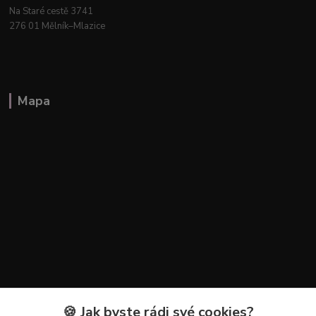
Na Staré cestě 3741
276 01 Mělník–Mlazice
Mapa
🍪 Jak byste rádi své cookies?
Kontakty