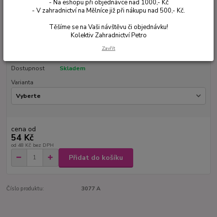
- Na eshopu při objednávce nad 1000,- Kč
- V zahradnictví na Mělníce již při nákupu nad 500,- Kč.
Těšíme se na Vaši návštěvu či objednávku!
Kolektiv Zahradnictví Petro
Ohodnotit produkt
Zavřít
Dostupnost
Skladem
Varianta
cena od
54 Kč
od
48 Kč
bez DPH
Přidat do košíku
Číslo produktu:
3077 A