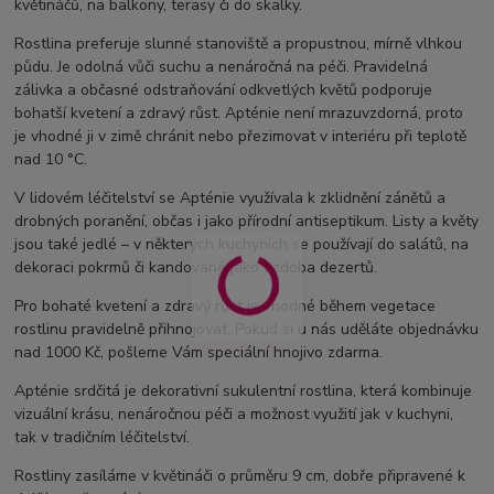
květináčů, na balkony, terasy či do skalky.
Rostlina preferuje slunné stanoviště a propustnou, mírně vlhkou
půdu. Je odolná vůči suchu a nenáročná na péči. Pravidelná
zálivka a občasné odstraňování odkvetlých květů podporuje
bohatší kvetení a zdravý růst. Apténie není mrazuvzdorná, proto
je vhodné ji v zimě chránit nebo přezimovat v interiéru při teplotě
nad 10 °C.
V lidovém léčitelství se Apténie využívala k zklidnění zánětů a
drobných poranění, občas i jako přírodní antiseptikum. Listy a květy
jsou také jedlé – v některých kuchyních se používají do salátů, na
dekoraci pokrmů či kandované jako ozdoba dezertů.
Pro bohaté kvetení a zdravý růst je vhodné během vegetace
rostlinu pravidelně přihnojovat. Pokud si u nás uděláte objednávku
nad 1000 Kč, pošleme Vám speciální hnojivo zdarma.
Apténie srdčitá je dekorativní sukulentní rostlina, která kombinuje
vizuální krásu, nenáročnou péči a možnost využití jak v kuchyni,
tak v tradičním léčitelství.
Rostliny zasíláme v květináči o průměru 9 cm, dobře připravené k