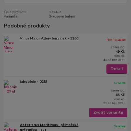
Číslo produktu:
171A-2
Varianta:
3-kusové balení
Podobné produkty
Vinca Minor Alba- barvínek - 3106
Není skladem
cena od
49 Kč
cena od
44 Kč
bez DPH
Detail
Jakobínie - 025J
Skladem
cena od
65 Kč
cena od
58 Kč
bez DPH
Zvolit variantu
Asteriscus Maritimus- přímořská
Skladem
hvězdička - 171