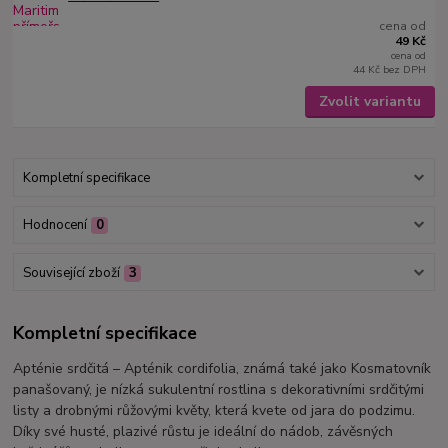
cena od
49 Kč
cena od
44 Kč
bez DPH
Zvolit variantu
Kompletní specifikace
Hodnocení
0
Související zboží
3
Kompletní specifikace
Apténie srdčitá – Apténik cordifolia, známá také jako Kosmatovník
panašovaný, je nízká sukulentní rostlina s dekorativními srdčitými
listy a drobnými růžovými květy, která kvete od jara do podzimu.
Díky své husté, plazivé růstu je ideální do nádob, závěsných