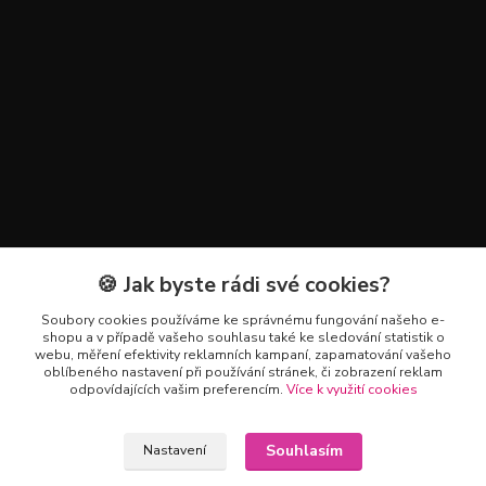
🍪 Jak byste rádi své cookies?
Kontakty
Soubory cookies používáme ke správnému fungování našeho e-
+420 602 223 614
shopu a v případě vašeho souhlasu také ke sledování statistik o
webu, měření efektivity reklamních kampaní, zapamatování vašeho
oblíbeného nastavení při používání stránek, či zobrazení reklam
info@zahradnictvipetro.cz
odpovídajících vašim preferencím.
Více k využití cookies
Souhlasím
Nastavení