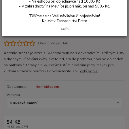
- Na eshopu při objednávce nad 1000,- Kč
- V zahradnictví na Mělníce již při nákupu nad 500,- Kč.
Těšíme se na Vaši návštěvu či objednávku!
Kolektiv Zahradnictví Petro
Zavřít
Ohodnotit produkt
Apténie srdčitá je nízká sukulentní rostlina s dekorativními srdčitými listy
a drobnými růžovými květy. Kvete od jara do podzimu, hodí se do nádob,
na balkony či terasy a díky jedlým listům a květům je zajímavá i pro
kuchyni a tradiční použití v lidovém léčitelství.
celý popis
Dostupnost
Není skladem
Varianta
54 Kč
48 Kč
bez DPH