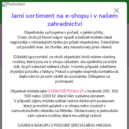
Minimální hodnota pro odeslání z e-shopu je 300 Kč.
V tuto chvíli již hlavní nápor objednávek opadl a balíček můžete čekat
Jarní sortiment na e-shopu i v našem
nejpozději v následujícím týdnu po přijetí objednávky. Objednávky
vyřizujeme v pořadí, v jakém přišly...
zahradnictví
0
ks
CZK
+420 602 223 614
Objednávky vyřizujeme v pořadí, v jakém přišly...
za
0 Kč
V tuto chvíli již hlavní nápor opadl a balíček můžete čekat
nejpozději v následujícím týdnu po přijetí objednávky. Odesíláme
Menu
od pondělí max. do čtvrtka, aby necestovaly přes víkend.
Důležité upozornění: ve chvíli objednání chvíli máme všechny
Hledat
rostliny, které jsou na e-shopu skladem, ale ojediněle se může
stát, že při odeslání některá chybí. V tomto případě odečteme
chybějící položku z faktury. Pokud si přejete dopředu kontaktovat,
Úvod
Balkónové rostliny
Apténie srdčitá-Apténik cordifolia /Kosmatovník
dejte nám to prosím vědět do poznámky. Děkujeme za
panašovaný - cena za kus v 3-kusovém balení
pochopení.
Apténie srdčitá-Apténik
Objednat můžete také
DÁRKOVÉ POUKAZY
v hodnotě 200, 300,
500 nebo 1000 Kč, které Vám zašleme obratem
cordifolia /Kosmatovník
V případě zájmu můžete udělat radost dárkovým poukazem,
panašovaný - cena za kus v 3-
který je možné uplatnit v e-shopu nebo osobně v
samoobslužném skleníku na Mělníku. Obdarovaný si jednoduše
kusovém balení
sám vybere rostliny, které mu udělají radost.
DÁREK K NÁKUPU V PODOBĚ SPECIÁLNÍHO HNOJIVA