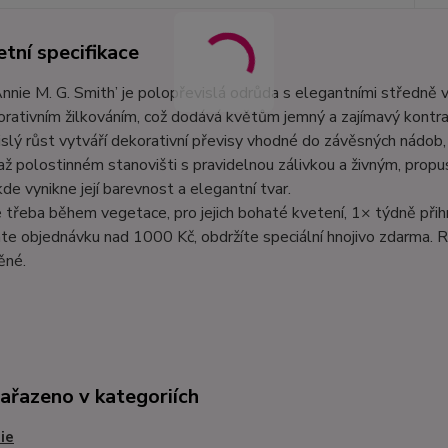
tní specifikace
Annie M. G. Smith’ je polopřevislá odrůda s elegantními středně 
korativním žilkováním, což dodává květům jemný a zajímavý kontra
slý růst vytváří dekorativní převisy vhodné do závěsných nádob,
ž polostinném stanovišti s pravidelnou zálivkou a živným, propus
kde vynikne její barevnost a elegantní tvar.
e třeba během vegetace, pro jejich bohaté kvetení, 1× týdně při
te objednávku nad 1000 Kč, obdržíte speciální hnojivo zdarma. R
ěné.
zařazeno v kategoriích
ie