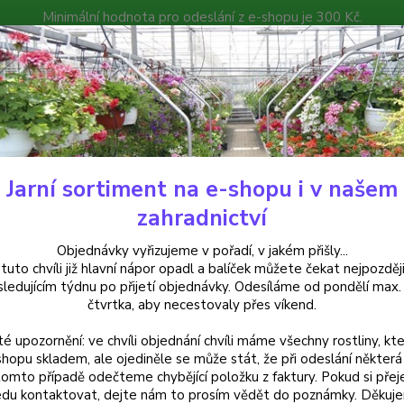
Minimální hodnota pro odeslání z e-shopu je 300 Kč.
íček můžete čekat nejpozději v následujícím týdnu po přijetí objedná
atalog
Poradna
Kontakty
Nevíte
Hledat
+420
Jarní sortiment na e-shopu i v našem
uchsie
Annie M. G. Smith Fuchsie 931
zahradnictví
e M. G. Smith Fuchsie 931
Objednávky vyřizujeme v pořadí, v jakém přišly...
 tuto chvíli již hlavní nápor opadl a balíček můžete čekat nejpozději
sledujícím týdnu po přijetí objednávky. Odesíláme od pondělí max.
čtvrtka, aby necestovaly přes víkend.
Fuchsi
té upozornění: ve chvíli objednání chvíli máme všechny rostliny, kte
červen
shopu skladem, ale ojediněle se může stát, že při odeslání některá 
Kvete 
tomto případě odečteme chybějící položku z faktury. Pokud si přej
truhlíc
du kontaktovat, dejte nám to prosím vědět do poznámky. Děkuj