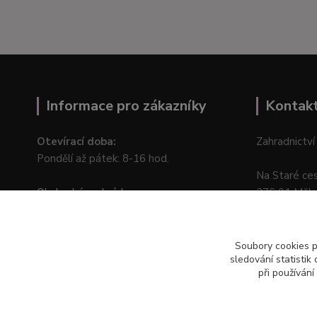
Informace pro zákazníky
Kontak
Otevírací doba:
Zahradnictví
Pondělí až pátek: 8-16 hod.
Na Staré ce
Obchodní podmínky
276 01 Měln
Online odstoupení od kupní smlouvy
Soubory cookies 
sledování statisti
při používání