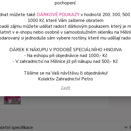
pochopení.
dnat můžete také
DÁRKOVÉ POUKAZY
v hodnotě 200, 300, 500
Dos
1000 Kč, které Vám zašleme obratem
Var
ípadě zájmu můžete udělat radost dárkovým poukazem, který je 
latnit v e-shopu nebo osobně v samoobslužném skleníku na Mělní
darovaný si jednoduše sám vybere rostliny, které mu udělají rado
ce
DÁREK K NÁKUPU V PODOBĚ SPECIÁLNÍHO HNOJIVA
49
- Na eshopu při objednávce nad 1000,- Kč
od
- V zahradnictví na Mělníce již při nákupu nad 500,- Kč.
Těšíme se na Vaši návštěvu či objednávku!
Číslo p
Kolektiv Zahradnictví Petro
Zavřít
etní specifikace