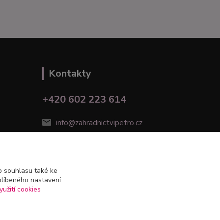
Kontakty
+420 602 223 614
info@zahradnictvipetro.cz
 souhlasu také ke
blíbeného nastavení
yužití cookies