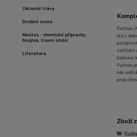
Okrasné trávy
Komple
Drobné ovoce
Fuchsia ‘
Neotex - chemické přípravky,
lila s de
hnojiva, travní směsi
polopřevi
světlém a
Literatura
balkony, 
Fuchsie j
nás udělá
prokořen
Zboží 
Fuchs