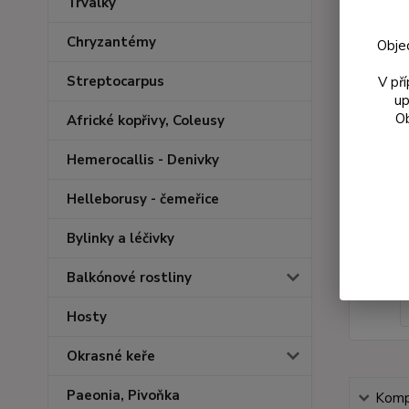
Trvalky
Chryzantémy
Obje
Streptocarpus
V př
up
Ob
Africké kopřivy, Coleusy
Hemerocallis - Denivky
Helleborusy - čemeřice
Bylinky a léčivky
Balkónové rostliny
Hosty
Okrasné keře
Paeonia, Pivoňka
Kompl