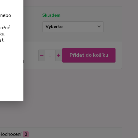
 nebo
tupnost
Skladem
ianta
možné
ku.
st.
na od
Přidat do košíku
 Kč
44 Kč
bez DPH
roduktu:
931
Hodnocení
0