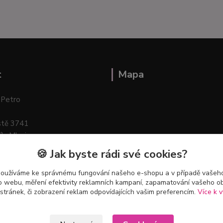
t
Mapa
 Petro
stě 3741
ík–Mlazice
🍪 Jak byste rádi své cookies?
používáme ke správnému fungování našeho e-shopu a v případě vašeho
k o webu, měření efektivity reklamních kampaní, zapamatování vašeho o
 stránek, či zobrazení reklam odpovídajících vašim preferencím.
Více k v