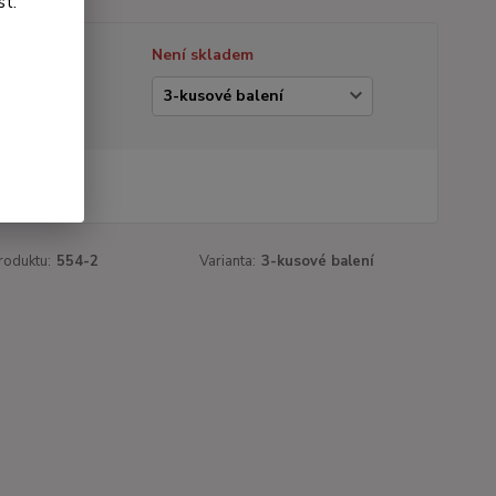
st.
tupnost
Není skladem
ianta
 Kč
Kč
bez DPH
roduktu:
554-2
Varianta:
3-kusové balení