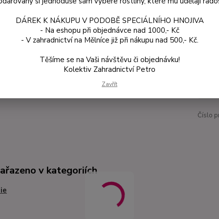
darovaný si jednoduše sám vybere rostliny, které mu udělají rado
DÁREK K NÁKUPU V PODOBĚ SPECIÁLNÍHO HNOJIVA
Dos
- Na eshopu při objednávce nad 1000,- Kč
- V zahradnictví na Mělníce již při nákupu nad 500,- Kč.
Var
Těšíme se na Vaši návštěvu či objednávku!
Kolektiv Zahradnictví Petro
54
Zavřít
48 
Číslo p
zařazeno v kategoriích
ie