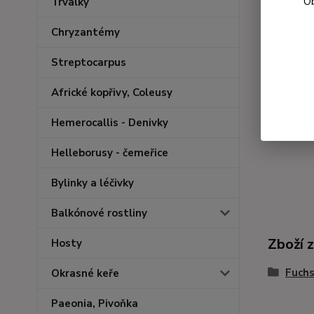
Ob
Trvalky
Chryzantémy
Streptocarpus
Africké kopřivy, Coleusy
Hemerocallis - Denivky
Helleborusy - čemeřice
Bylinky a léčivky
Balkónové rostliny
Zboží 
Hosty
Fuchs
Okrasné keře
Paeonia, Pivoňka