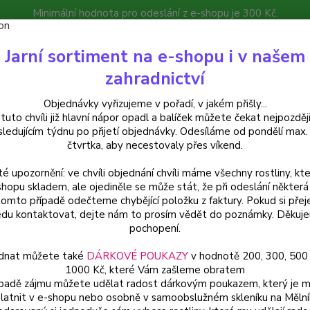
Minimální hodnota pro odeslání z e-shopu je 300 Kč.
íček můžete čekat nejpozději v následujícím týdnu po přijetí objedná
Jarní sortiment na e-shopu i v našem
atalog
Poradna
Kontakty
zahradnictví
Nevíte
Hledat
Objednávky vyřizujeme v pořadí, v jakém přišly...
+420
 tuto chvíli již hlavní nápor opadl a balíček můžete čekat nejpozději
sledujícím týdnu po přijetí objednávky. Odesíláme od pondělí max.
čtvrtka, aby necestovaly přes víkend.
uchsie
Annele de Keijzer Fuchsie - cena za kus v 3-kusovém balení
té upozornění: ve chvíli objednání chvíli máme všechny rostliny, kte
le de Keijzer Fuchsie - cena za
shopu skladem, ale ojediněle se může stát, že při odeslání některá 
tomto případě odečteme chybějící položku z faktury. Pokud si přej
du kontaktovat, dejte nám to prosím vědět do poznámky. Děkuj
pochopení.
Fuchsie
dnat můžete také
DÁRKOVÉ POUKAZY
v hodnotě 200, 300, 500
červen
1000 Kč, které Vám zašleme obratem
květin
ípadě zájmu můžete udělat radost dárkovým poukazem, který je 
latnit v e-shopu nebo osobně v samoobslužném skleníku na Mělní
celý p