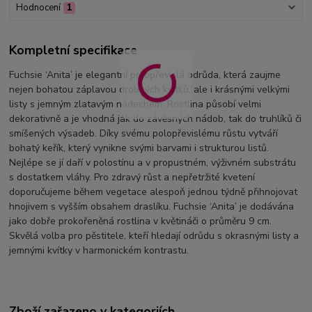
Hodnocení
1
Kompletní specifikace
Fuchsie ‘Anita’ je elegantní polopřevislá odrůda, která zaujme
nejen bohatou záplavou drobných kvítků, ale i krásnými velkými
listy s jemným zlatavým nádechem. Rostlina působí velmi
dekorativně a je vhodná jak do závěsných nádob, tak do truhlíků či
smíšených výsadeb. Díky svému polopřevislému růstu vytváří
bohatý keřík, který vynikne svými barvami i strukturou listů.
Nejlépe se jí daří v polostínu a v propustném, výživném substrátu
s dostatkem vláhy. Pro zdravý růst a nepřetržité kvetení
doporučujeme během vegetace alespoň jednou týdně přihnojovat
hnojivem s vyšším obsahem draslíku. Fuchsie ‘Anita’ je dodávána
jako dobře prokořeněná rostlina v květináči o průměru 9 cm.
Skvělá volba pro pěstitele, kteří hledají odrůdu s okrasnými listy a
jemnými kvítky v harmonickém kontrastu.
Zboží zařazeno v kategoriích