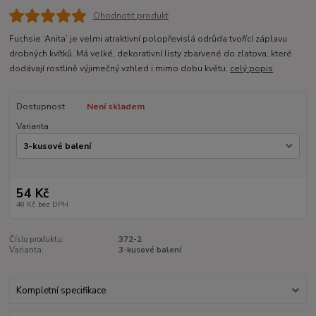
Ohodnotit produkt
Fuchsie ‘Anita’ je velmi atraktivní polopřevislá odrůda tvořící záplavu
drobných kvítků. Má velké, dekorativní listy zbarvené do zlatova, které
dodávají rostlině výjimečný vzhled i mimo dobu květu.
celý popis
Dostupnost
Není skladem
Varianta
54 Kč
48 Kč
bez DPH
Číslo produktu:
372-2
Varianta:
3-kusové balení
Kompletní specifikace