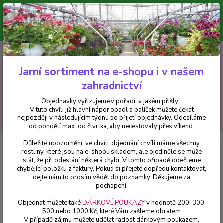
Minimální hodnota pro odeslání z e-shopu je 300 Kč.
V tuto chvíli již hlavní nápor objednávek opadl a balíček můžete čekat
nejpozději v následujícím týdnu po přijetí objednávky. Objednávky
vyřizujeme v pořadí, v jakém přišly...
0
ks
CZK
+420 602 223 614
za
0 Kč
Jarní sortiment na e-shopu i v našem
zahradnictví
Menu
Objednávky vyřizujeme v pořadí, v jakém přišly...
V tuto chvíli již hlavní nápor opadl a balíček můžete čekat
Hledat
nejpozději v následujícím týdnu po přijetí objednávky. Odesíláme
od pondělí max. do čtvrtka, aby necestovaly přes víkend.
Důležité upozornění: ve chvíli objednání chvíli máme všechny
Úvod
Fuchsie
Anita Fuchsie - cena za kus v 3-kusovém balení
rostliny, které jsou na e-shopu skladem, ale ojediněle se může
stát, že při odeslání některá chybí. V tomto případě odečteme
Anita Fuchsie - cena za kus v 3-
chybějící položku z faktury. Pokud si přejete dopředu kontaktovat,
kusovém balení
dejte nám to prosím vědět do poznámky. Děkujeme za
pochopení.
Objednat můžete také
DÁRKOVÉ POUKAZY
v hodnotě 200, 300,
500 nebo 1000 Kč, které Vám zašleme obratem
V případě zájmu můžete udělat radost dárkovým poukazem,