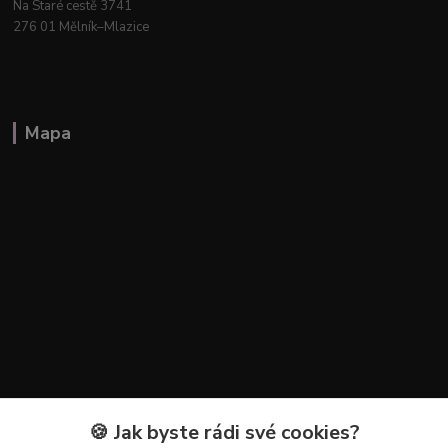
Na Staré cestě 3741
276 01 Mělník–Mlazice
Mapa
🍪 Jak byste rádi své cookies?
Kontakty