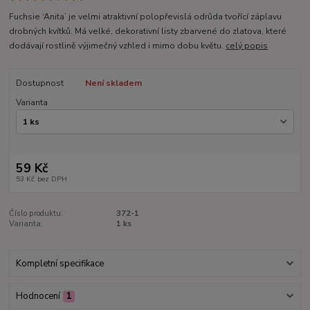
Fuchsie ‘Anita’ je velmi atraktivní polopřevislá odrůda tvořící záplavu
drobných kvítků. Má velké, dekorativní listy zbarvené do zlatova, které
dodávají rostlině výjimečný vzhled i mimo dobu květu.
celý popis
Dostupnost
Není skladem
Varianta
59 Kč
53 Kč
bez DPH
Číslo produktu:
372-1
Varianta:
1 ks
Kompletní specifikace
Hodnocení
1