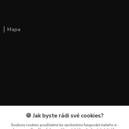
Mapa
🍪 Jak byste rádi své cookies?
Kontakty
Soubory cookies používáme ke správnému fungování našeho e-
+420 602 223 614