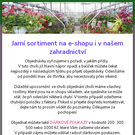
Minimální hodnota pro odeslání z e-shopu je 300 Kč.
V tuto chvíli již hlavní nápor objednávek opadl a balíček můžete čekat
nejpozději v následujícím týdnu po přijetí objednávky. Objednávky
vyřizujeme v pořadí, v jakém přišly...
0
ks
CZK
+420 602 223 614
za
0 Kč
Jarní sortiment na e-shopu i v našem
zahradnictví
Menu
Objednávky vyřizujeme v pořadí, v jakém přišly...
V tuto chvíli již hlavní nápor opadl a balíček můžete čekat
Hledat
nejpozději v následujícím týdnu po přijetí objednávky. Odesíláme
od pondělí max. do čtvrtka, aby necestovaly přes víkend.
Důležité upozornění: ve chvíli objednání chvíli máme všechny
Úvod
Fuchsie
Anita Fuchsie - 1 ks
rostliny, které jsou na e-shopu skladem, ale ojediněle se může
stát, že při odeslání některá chybí. V tomto případě odečteme
Anita Fuchsie - 1 ks
chybějící položku z faktury. Pokud si přejete dopředu kontaktovat,
dejte nám to prosím vědět do poznámky. Děkujeme za
pochopení.
Objednat můžete také
DÁRKOVÉ POUKAZY
v hodnotě 200, 300,
500 nebo 1000 Kč, které Vám zašleme obratem
V případě zájmu můžete udělat radost dárkovým poukazem,