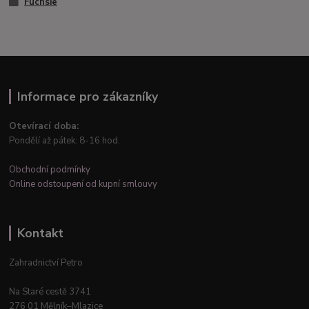
Fuchsie
Informace pro zákazníky
Otevírací doba:
Pondělí až pátek: 8-16 hod.
Obchodní podmínky
Online odstoupení od kupní smlouvy
Kontakt
Zahradnictví Petro
Na Staré cestě 3741
276 01 Mělník–Mlazice