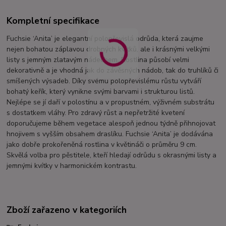
Kompletní specifikace
Fuchsie ‘Anita’ je elegantní polopřevislá odrůda, která zaujme
nejen bohatou záplavou drobných kvítků, ale i krásnými velkými
listy s jemným zlatavým nádechem. Rostlina působí velmi
dekorativně a je vhodná jak do závěsných nádob, tak do truhlíků či
smíšených výsadeb. Díky svému polopřevislému růstu vytváří
bohatý keřík, který vynikne svými barvami i strukturou listů.
Nejlépe se jí daří v polostínu a v propustném, výživném substrátu
s dostatkem vláhy. Pro zdravý růst a nepřetržité kvetení
doporučujeme během vegetace alespoň jednou týdně přihnojovat
hnojivem s vyšším obsahem draslíku. Fuchsie ‘Anita’ je dodávána
jako dobře prokořeněná rostlina v květináči o průměru 9 cm.
Skvělá volba pro pěstitele, kteří hledají odrůdu s okrasnými listy a
jemnými kvítky v harmonickém kontrastu.
Zboží zařazeno v kategoriích