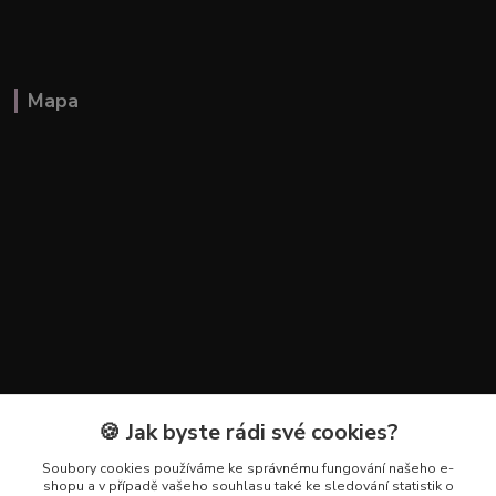
Mapa
🍪 Jak byste rádi své cookies?
Kontakty
Soubory cookies používáme ke správnému fungování našeho e-
+420 602 223 614
shopu a v případě vašeho souhlasu také ke sledování statistik o