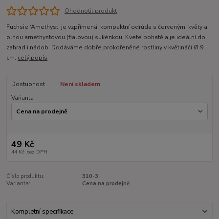
Ohodnotit produkt
Fuchsie ‘Amethyst’ je vzpřímená, kompaktní odrůda s červenými květy a
plnou amethystovou (fialovou) sukénkou. Kvete bohatě a je ideální do
zahrad i nádob. Dodáváme dobře prokořeněné rostliny v květináči Ø 9
cm.
celý popis
Dostupnost
Není skladem
Varianta
49 Kč
44 Kč
bez DPH
Číslo produktu:
310-3
Varianta:
Cena na prodejně
Kompletní specifikace