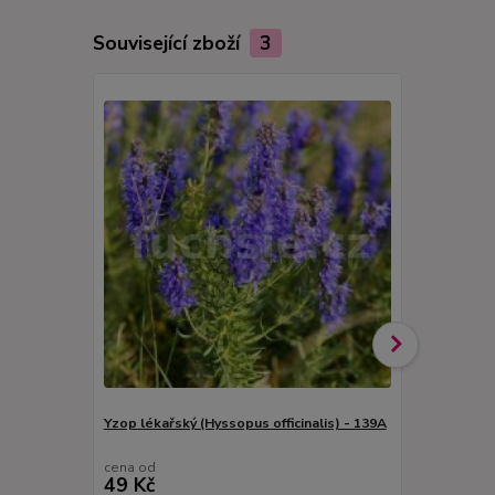
Související zboží
3
Yzop lékařský (Hyssopus officinalis) - 139A
Žampionové k
cena od
cena od
49 Kč
49 Kč