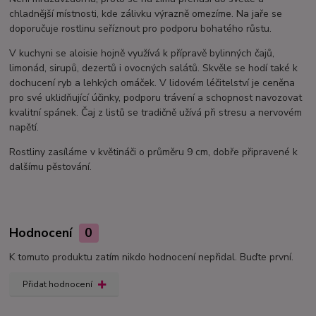
chladnější místnosti, kde zálivku výrazně omezíme. Na jaře se
doporučuje rostlinu seříznout pro podporu bohatého růstu.
V kuchyni se aloisie hojně využívá k přípravě bylinných čajů,
limonád, sirupů, dezertů i ovocných salátů. Skvěle se hodí také k
dochucení ryb a lehkých omáček. V lidovém léčitelství je ceněna
pro své uklidňující účinky, podporu trávení a schopnost navozovat
kvalitní spánek. Čaj z listů se tradičně užívá při stresu a nervovém
napětí.
Rostliny zasíláme v květináči o průměru 9 cm, dobře připravené k
dalšímu pěstování.
Hodnocení
0
K tomuto produktu zatím nikdo hodnocení nepřidal. Buďte první.
Přidat hodnocení