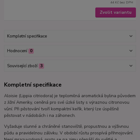
44 Kč
bez DPH
Zvolit variantu
Kompletní specifikace
Hodnocení
0
Související zboží
3
Kompletní specifikace
Aloisie (Lippia citriodora) je teplomilná aromatická bylina původem
z Jižní Ameriky, ceněná pro své úzké listy s výraznou citronovou
vůní. Při pěstování tvoří kompaktní keřík, který lze úspěšně
pěstovat v nádobách i na záhonech.
Vyžaduje slunné a chráněné stanoviště, propustnou a výživnou
půdu a pravidelnou zálivku. V období růstu prospívá přihnojování.
Není mrazuvzdorná, proto se na zimu přenáší do světlé a