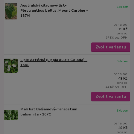
Australský citronový list-
Skladem
Plectranthus bellus, Mount Carbine -
137M
cena od
75 Kč
cena od
67 Kč
bez DPH
Zvolit variantu
Lipie Aztécká (Lippia dulcis Colada) -
Skladem
164L
cena od
49 Kč
cena od
44 Kč
bez DPH
Zvolit variantu
Maří list Balšamový-Tanacetum
Skladem
balsamita - 167C
cena od
49 Kč
cena od