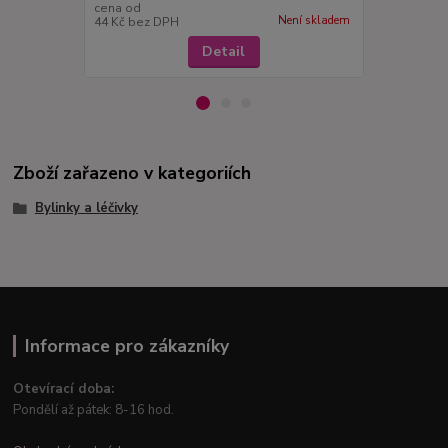
cena od
cena od
Není skladem
44 Kč
bez DPH
44 Kč
bez D
Detail
Zboží zařazeno v kategoriích
Bylinky a léčivky
Informace pro zákazníky
Otevírací doba:
Pondělí až pátek: 8-16 hod.