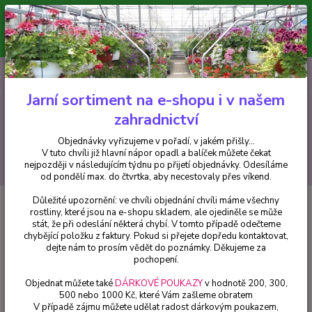
Minimální hodnota pro odeslání z e-shopu je 300 Kč.
V tuto chvíli již hlavní nápor objednávek opadl a balíček můžete čekat
nejpozději v následujícím týdnu po přijetí objednávky. Objednávky
vyřizujeme v pořadí, v jakém přišly...
0
ks
CZK
+420 602 223 614
za
0 Kč
Jarní sortiment na e-shopu i v našem
zahradnictví
Menu
Objednávky vyřizujeme v pořadí, v jakém přišly...
V tuto chvíli již hlavní nápor opadl a balíček můžete čekat
Hledat
nejpozději v následujícím týdnu po přijetí objednávky. Odesíláme
od pondělí max. do čtvrtka, aby necestovaly přes víkend.
Důležité upozornění: ve chvíli objednání chvíli máme všechny
Úvod
Bylinky a léčivky
Aloisie (Lippia citriodora) - cena za kus v 3-
rostliny, které jsou na e-shopu skladem, ale ojediněle se může
kusovém balení
stát, že při odeslání některá chybí. V tomto případě odečteme
chybějící položku z faktury. Pokud si přejete dopředu kontaktovat,
Aloisie (Lippia citriodora) - cena
dejte nám to prosím vědět do poznámky. Děkujeme za
za kus v 3-kusovém balení
pochopení.
Objednat můžete také
DÁRKOVÉ POUKAZY
v hodnotě 200, 300,
500 nebo 1000 Kč, které Vám zašleme obratem
V případě zájmu můžete udělat radost dárkovým poukazem,