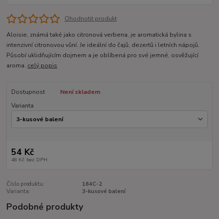
Ohodnotit produkt
Aloisie, známá také jako citronová verbena, je aromatická bylina s
intenzivní citronovou vůní. Je ideální do čajů, dezertů i letních nápojů.
Působí uklidňujícím dojmem a je oblíbená pro své jemné, osvěžující
aroma.
celý popis
Dostupnost
Není skladem
Varianta
54 Kč
48 Kč
bez DPH
Číslo produktu:
164C-2
Varianta:
3-kusové balení
Podobné produkty