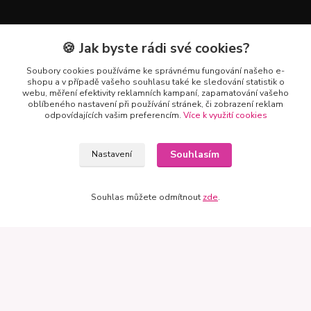
Mapa
🍪 Jak byste rádi své cookies?
Soubory cookies používáme ke správnému fungování našeho e-
shopu a v případě vašeho souhlasu také ke sledování statistik o
webu, měření efektivity reklamních kampaní, zapamatování vašeho
oblíbeného nastavení při používání stránek, či zobrazení reklam
odpovídajících vašim preferencím.
Více k využití cookies
Souhlasím
Nastavení
Souhlas můžete odmítnout
zde
.
Kontakty
+420 602 223 614