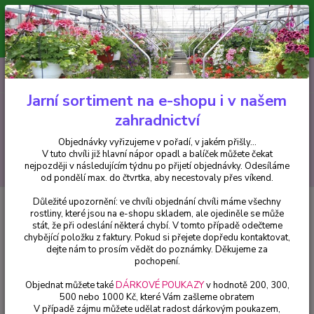
Minimální hodnota pro odeslání z e-shopu je 300 Kč.
V tuto chvíli již hlavní nápor objednávek opadl a balíček můžete čekat
nejpozději v následujícím týdnu po přijetí objednávky. Objednávky
vyřizujeme v pořadí, v jakém přišly...
0
ks
CZK
+420 602 223 614
za
0 Kč
Jarní sortiment na e-shopu i v našem
zahradnictví
Menu
Objednávky vyřizujeme v pořadí, v jakém přišly...
V tuto chvíli již hlavní nápor opadl a balíček můžete čekat
Hledat
nejpozději v následujícím týdnu po přijetí objednávky. Odesíláme
od pondělí max. do čtvrtka, aby necestovaly přes víkend.
Důležité upozornění: ve chvíli objednání chvíli máme všechny
Úvod
Fuchsie
All Summer Beauty - 1 ks
rostliny, které jsou na e-shopu skladem, ale ojediněle se může
stát, že při odeslání některá chybí. V tomto případě odečteme
All Summer Beauty - 1 ks
chybějící položku z faktury. Pokud si přejete dopředu kontaktovat,
dejte nám to prosím vědět do poznámky. Děkujeme za
pochopení.
Objednat můžete také
DÁRKOVÉ POUKAZY
v hodnotě 200, 300,
500 nebo 1000 Kč, které Vám zašleme obratem
V případě zájmu můžete udělat radost dárkovým poukazem,