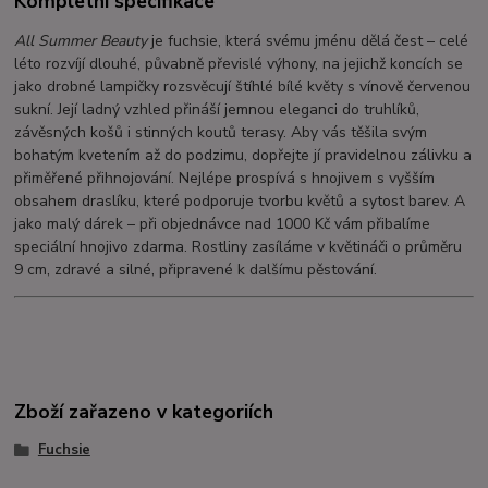
Kompletní specifikace
All Summer Beauty
je fuchsie, která svému jménu dělá čest – celé
léto rozvíjí dlouhé, půvabně převislé výhony, na jejichž koncích se
jako drobné lampičky rozsvěcují štíhlé bílé květy s vínově červenou
sukní. Její ladný vzhled přináší jemnou eleganci do truhlíků,
závěsných košů i stinných koutů terasy. Aby vás těšila svým
bohatým kvetením až do podzimu, dopřejte jí pravidelnou zálivku a
přiměřené přihnojování. Nejlépe prospívá s hnojivem s vyšším
obsahem draslíku, které podporuje tvorbu květů a sytost barev. A
jako malý dárek – při objednávce nad 1000 Kč vám přibalíme
speciální hnojivo zdarma. Rostliny zasíláme v květináči o průměru
9 cm, zdravé a silné, připravené k dalšímu pěstování.
Zboží zařazeno v kategoriích
Fuchsie