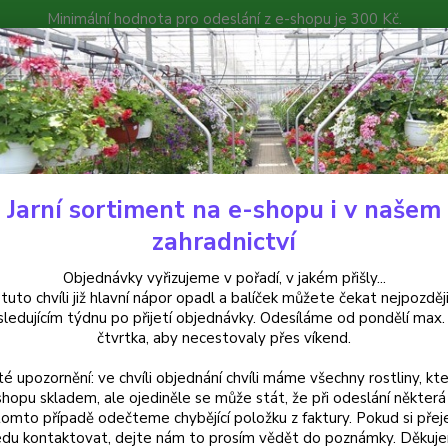
Minimální hodnota pro odeslání z e-shopu je 300 Kč.
íček můžete čekat nejpozději v následujícím týdnu po přijetí objedná
atalog
Poradna
Kontakty
Nevíte
Hledat
+420
Jarní sortiment na e-shopu i v našem
uchsie
Alice Nahon (Fuchsie) - cena na prodejně
zahradnictví
e Nahon (Fuchsie) - cena na prod
Objednávky vyřizujeme v pořadí, v jakém přišly...
 tuto chvíli již hlavní nápor opadl a balíček můžete čekat nejpozději
sledujícím týdnu po přijetí objednávky. Odesíláme od pondělí max.
čtvrtka, aby necestovaly přes víkend.
Fuchsi
té upozornění: ve chvíli objednání chvíli máme všechny rostliny, kte
bílými
shopu skladem, ale ojediněle se může stát, že při odeslání některá 
Perfek
tomto případě odečteme chybějící položku z faktury. Pokud si přej
popis
du kontaktovat, dejte nám to prosím vědět do poznámky. Děkuj