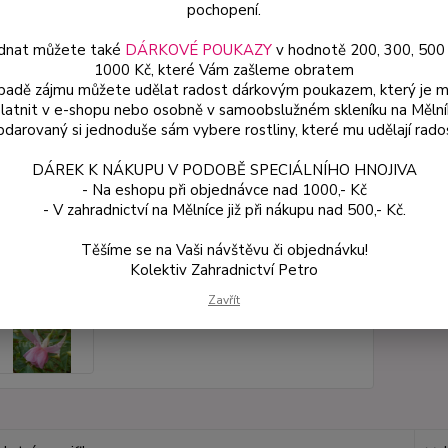
pochopení.
dnat můžete také
DÁRKOVÉ POUKAZY
v hodnotě 200, 300, 500
Dos
1000 Kč, které Vám zašleme obratem
Var
ípadě zájmu můžete udělat radost dárkovým poukazem, který je 
latnit v e-shopu nebo osobně v samoobslužném skleníku na Mělní
darovaný si jednoduše sám vybere rostliny, které mu udělají rado
49
DÁREK K NÁKUPU V PODOBĚ SPECIÁLNÍHO HNOJIVA
44 
- Na eshopu při objednávce nad 1000,- Kč
- V zahradnictví na Mělníce již při nákupu nad 500,- Kč.
Číslo p
Těšíme se na Vaši návštěvu či objednávku!
Kolektiv Zahradnictví Petro
Zavřít