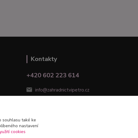
Kontakty
+420 602 223 614
info@zahradnictvipetro.cz
 souhlasu také ke
blíbeného nastavení
yužití cookies