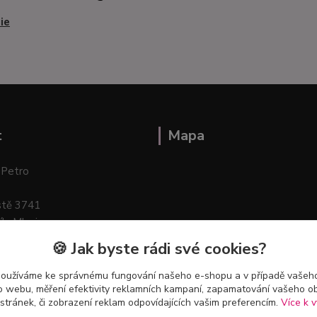
ie
t
Mapa
 Petro
stě 3741
ík–Mlazice
🍪 Jak byste rádi své cookies?
používáme ke správnému fungování našeho e-shopu a v případě vašeho
k o webu, měření efektivity reklamních kampaní, zapamatování vašeho o
 stránek, či zobrazení reklam odpovídajících vašim preferencím.
Více k v