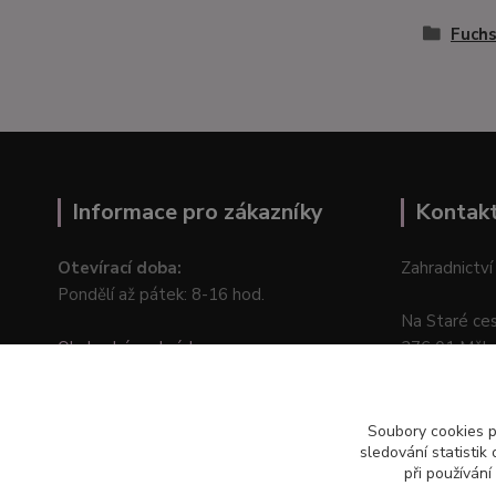
Fuchs
Informace pro zákazníky
Kontak
Otevírací doba:
Zahradnictví
Pondělí až pátek: 8-16 hod.
Na Staré ce
Obchodní podmínky
276 01 Měln
Online odstoupení od kupní smlouvy
Soubory cookies 
sledování statisti
při používání