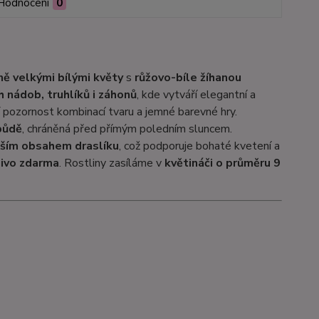
Hodnocení
0
ně velkými bílými květy
s
růžovo-bíle žíhanou
 nádob, truhlíků i záhonů
, kde vytváří elegantní a
jí pozornost kombinací tvaru a jemné barevné hry.
půdě
, chráněná před přímým poledním sluncem.
šším obsahem draslíku
, což podporuje bohaté kvetení a
jivo zdarma
. Rostliny zasíláme v
květináči o průměru 9