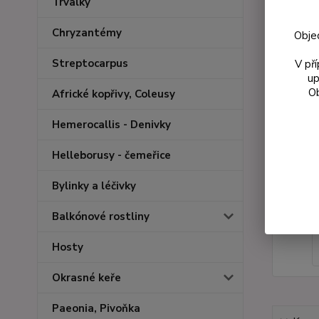
Trvalky
Chryzantémy
Obje
Streptocarpus
V př
up
Ob
Africké kopřivy, Coleusy
Hemerocallis - Denivky
Helleborusy - čemeřice
Bylinky a léčivky
Balkónové rostliny
Hosty
Okrasné keře
Paeonia, Pivoňka