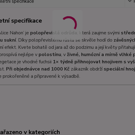
etní specifikace
tní specifikace
Alice Nahon’ je
polopřevislá odrůda
, která zaujme svými
střed
u sukní
. Díky polopřevislému růstu se skvěle hodí do
závěsných
ní efekt. Kvete bohatě od jara až do podzimu a její květy přitahu
prospívá nejlépe v
polostínu
, v
živné, humózní a mírně vlhké 
getace je vhodné fuchsii
1× týdně přihnojovat hnojivem s vy
st.
Při objednávce nad 1000 Kč
zákazník obdrží
speciální hno
e prokořeněné a připravené k výsadbě.
zařazeno v kategoriích