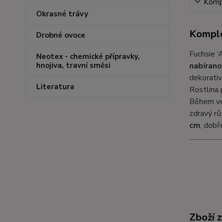
Kompl
Okrasné trávy
Komple
Drobné ovoce
Fuchsie ‘
Neotex - chemické přípravky,
nabírano
hnojiva, travní směsi
dekorativ
Literatura
Rostlina 
Během ve
zdravý rů
cm
, dobř
Zboží 