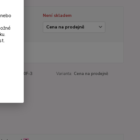
 nebo
tupnost
Není skladem
ianta
možné
ku.
st.
 Kč
Kč
bez DPH
roduktu:
1070F-3
Varianta:
Cena na prodejně