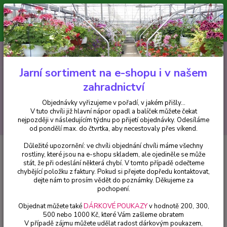
Minimální hodnota pro odeslání z e-shopu je 300 Kč.
V tuto chvíli již hlavní nápor objednávek opadl a balíček můžete čekat
nejpozději v následujícím týdnu po přijetí objednávky. Objednávky
vyřizujeme v pořadí, v jakém přišly...
0
ks
CZK
+420 602 223 614
za
0 Kč
Jarní sortiment na e-shopu i v našem
zahradnictví
Menu
Objednávky vyřizujeme v pořadí, v jakém přišly...
V tuto chvíli již hlavní nápor opadl a balíček můžete čekat
Hledat
nejpozději v následujícím týdnu po přijetí objednávky. Odesíláme
od pondělí max. do čtvrtka, aby necestovaly přes víkend.
Důležité upozornění: ve chvíli objednání chvíli máme všechny
Úvod
Trvalky
Ajuga Reptans Burgundy Glow-zběhovec - cena na
rostliny, které jsou na e-shopu skladem, ale ojediněle se může
prodejně
stát, že při odeslání některá chybí. V tomto případě odečteme
chybějící položku z faktury. Pokud si přejete dopředu kontaktovat,
Ajuga Reptans Burgundy Glow-
dejte nám to prosím vědět do poznámky. Děkujeme za
zběhovec - cena na prodejně
pochopení.
Objednat můžete také
DÁRKOVÉ POUKAZY
v hodnotě 200, 300,
500 nebo 1000 Kč, které Vám zašleme obratem
V případě zájmu můžete udělat radost dárkovým poukazem,