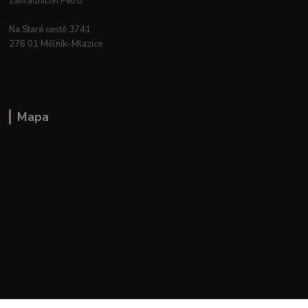
Zahradnictví Petro
Na Staré cestě 3741
276 01 Mělník–Mlazice
Mapa