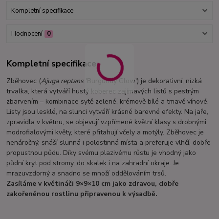
Kompletní specifikace
Hodnocení
0
Kompletní specifikace
Zběhovec (
Ajuga reptans
'Burgundy Glow') je dekorativní, nízká
trvalka, která vytváří hustý koberec zajímavých listů s pestrým
zbarvením – kombinace sytě zelené, krémově bílé a tmavě vínové.
Listy jsou lesklé, na slunci vytváří krásné barevné efekty. Na jaře,
zpravidla v květnu, se objevují vzpřímené květní klasy s drobnými
modrofialovými květy, které přitahují včely a motýly. Zběhovec je
nenáročný, snáší slunná i polostinná místa a preferuje vlhčí, dobře
propustnou půdu. Díky svému plazivému růstu je vhodný jako
půdní kryt pod stromy, do skalek i na zahradní okraje. Je
mrazuvzdorný a snadno se množí oddělováním trsů.
Zasíláme v květináči 9×9×10 cm jako zdravou, dobře
zakořeněnou rostlinu připravenou k výsadbě.