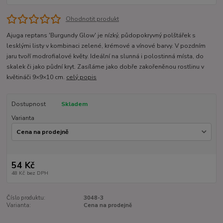
Ohodnotit produkt
Ajuga reptans 'Burgundy Glow' je nízký, půdopokryvný polštářek s
lesklými listy v kombinaci zelené, krémové a vínové barvy. V pozdním
jaru tvoří modrofialové květy. Ideální na slunná i polostinná místa, do
skalek či jako půdní kryt. Zasíláme jako dobře zakořeněnou rostlinu v
květináči 9×9×10 cm.
celý popis
Dostupnost
Skladem
Varianta
54 Kč
48 Kč
bez DPH
Číslo produktu:
3048-3
Varianta:
Cena na prodejně