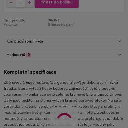
Přidat do košíku
Číslo produktu:
3048-2
Varianta:
3-kusové balení
Kompletní specifikace
Hodnocení
0
Kompletní specifikace
Zběhovec (
Ajuga reptans
'Burgundy Glow') je dekorativní, nízká
trvalka, která vytváří hustý koberec zajímavých listů s pestrým
zbarvením – kombinace sytě zelené, krémově bílé a tmavě vínové.
Listy jsou lesklé, na slunci vytváří krásné barevné efekty. Na jaře,
zpravidla v květnu, se objevují vzpřímené květní klasy s drobnými
modrofialovými květy, které přitahují včely a motýly. Zběhovec je
nenáročný, snáší slunná i polostinná místa a preferuje vlhčí, dobře
propustnou půdu. Díky svému plazivému růstu je vhodný jako