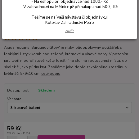
- Na eshopu při objednávce nad 1000,- Kč
- V zahradnictví na Mělníce již při nákupu nad 500,- Kč.
Těšíme se na Vaši návštěvu či objednávku!
Kolektiv Zahradnictví Petro
Zavřít
Ohodnotit produkt
Ajuga reptans 'Burgundy Glow' je nízký, půdopokryvný polštářek s
lesklými listy v kombinaci zelené, krémové a vínové barvy. V pozdním
jaru tvoří modrofialové květy. Ideální na slunná i polostinná místa, do
skalek či jako půdní kryt. Zasíláme jako dobře zakořeněnou rostlinu v
květináči 9×9×10 cm.
celý popis
Dostupnost
Skladem
Varianta
59 Kč
53 Kč
bez DPH