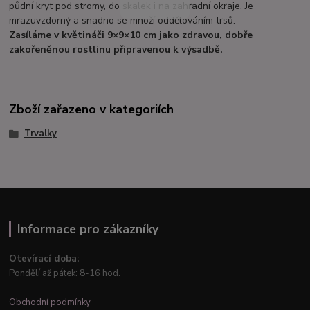
půdní kryt pod stromy, do skalek i na zahradní okraje. Je
mrazuvzdorný a snadno se množí oddělováním trsů.
Zasíláme v květináči 9×9×10 cm jako zdravou, dobře
zakořeněnou rostlinu připravenou k výsadbě.
Zboží zařazeno v kategoriích
Trvalky
Informace pro zákazníky
Otevírací doba:
Pondělí až pátek: 8-16 hod.
Obchodní podmínky