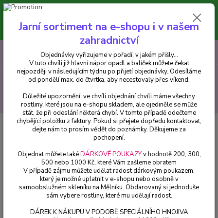
Minimální hodnota pro odeslání z e-shopu je 300 Kč.
V tuto chvíli již hlavní nápor objednávek opadl a balíček můžete čekat
Jarní sortiment na e-shopu i v našem
nejpozději v následujícím týdnu po přijetí objednávky. Objednávky
vyřizujeme v pořadí, v jakém přišly...
zahradnictví
0
ks
CZK
+420 602 223 614
Objednávky vyřizujeme v pořadí, v jakém přišly...
za
0 Kč
V tuto chvíli již hlavní nápor opadl a balíček můžete čekat
nejpozději v následujícím týdnu po přijetí objednávky. Odesíláme
Menu
od pondělí max. do čtvrtka, aby necestovaly přes víkend.
Důležité upozornění: ve chvíli objednání chvíli máme všechny
Hledat
rostliny, které jsou na e-shopu skladem, ale ojediněle se může
stát, že při odeslání některá chybí. V tomto případě odečteme
chybějící položku z faktury. Pokud si přejete dopředu kontaktovat,
Úvod
Trvalky
Ajuga Reptans Burgundy Glow-zběhovec - cena za kus v
dejte nám to prosím vědět do poznámky. Děkujeme za
3-kusovém balení
pochopení.
Ajuga Reptans Burgundy Glow-
Objednat můžete také
DÁRKOVÉ POUKAZY
v hodnotě 200, 300,
500 nebo 1000 Kč, které Vám zašleme obratem
zběhovec - cena za kus v 3-
V případě zájmu můžete udělat radost dárkovým poukazem,
kusovém balení
který je možné uplatnit v e-shopu nebo osobně v
samoobslužném skleníku na Mělníku. Obdarovaný si jednoduše
sám vybere rostliny, které mu udělají radost.
DÁREK K NÁKUPU V PODOBĚ SPECIÁLNÍHO HNOJIVA