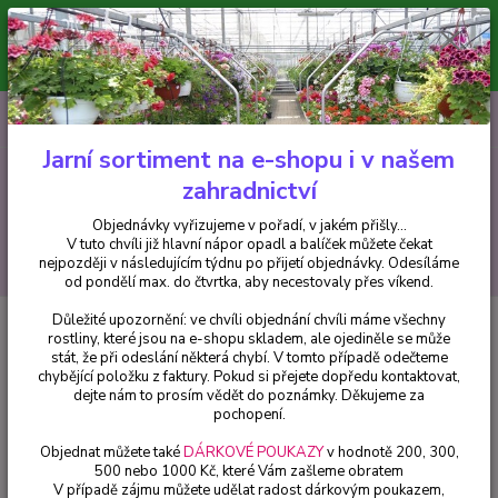
Minimální hodnota pro odeslání z e-shopu je 300 Kč.
V tuto chvíli již hlavní nápor objednávek opadl a balíček můžete čekat
nejpozději v následujícím týdnu po přijetí objednávky. Objednávky
vyřizujeme v pořadí, v jakém přišly...
0
ks
CZK
+420 602 223 614
za
0 Kč
Jarní sortiment na e-shopu i v našem
zahradnictví
Menu
Objednávky vyřizujeme v pořadí, v jakém přišly...
V tuto chvíli již hlavní nápor opadl a balíček můžete čekat
Hledat
nejpozději v následujícím týdnu po přijetí objednávky. Odesíláme
od pondělí max. do čtvrtka, aby necestovaly přes víkend.
Důležité upozornění: ve chvíli objednání chvíli máme všechny
Úvod
Trvalky
Ajuga Reptans Burgundy Glow-zběhovec
rostliny, které jsou na e-shopu skladem, ale ojediněle se může
stát, že při odeslání některá chybí. V tomto případě odečteme
Ajuga Reptans Burgundy Glow-
chybějící položku z faktury. Pokud si přejete dopředu kontaktovat,
zběhovec
dejte nám to prosím vědět do poznámky. Děkujeme za
pochopení.
Objednat můžete také
DÁRKOVÉ POUKAZY
v hodnotě 200, 300,
500 nebo 1000 Kč, které Vám zašleme obratem
V případě zájmu můžete udělat radost dárkovým poukazem,