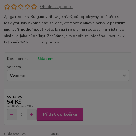
Ohodnotit produkt
Ajuga reptans 'Burgundy Glow' je nízký, půdopokryvný polštářek s
lesklými listy v kombinaci zelené, krémové a vínové barvy. V pozdním
jaru tvoří modrofialové květy. Ideální na slunná i polostinná místa, do
skalek či jako půdní kryt. Zasíláme jako dobře zakořeněnou rostlinu v
květináči 9×9×10 cm.
celý popis
Dostupnost
Skladem
Varianta
cena od
54 Kč
od
48 Kč
bez DPH
Přidat do košíku
Číslo produktu:
3048