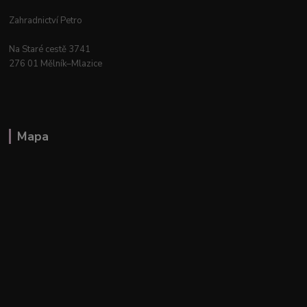
Zahradnictví Petro
Na Staré cestě 3741
276 01 Mělník–Mlazice
Mapa