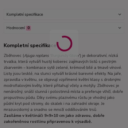
Kompletní specifikace
Hodnocení
0
Kompletní specifikace
Zběhovec (
Ajuga reptans
'Burgundy Glow') je dekorativní, nízká
trvalka, která vytváří hustý koberec zajímavých listů s pestrým
zbarvením – kombinace sytě zelené, krémově bílé a tmavě vínové.
Listy jsou lesklé, na slunci vytváří krásné barevné efekty. Na jaře,
zpravidla v květnu, se objevují vzpřímené květní klasy s drobnými
modrofialovými květy, které přitahují včely a motýly. Zběhovec je
nenáročný, snáší slunná i polostinná místa a preferuje vlhčí, dobře
propustnou půdu. Díky svému plazivému růstu je vhodný jako
půdní kryt pod stromy, do skalek i na zahradní okraje. Je
mrazuvzdorný a snadno se množí oddělováním trsů.
Zasíláme v květináči 9×9×10 cm jako zdravou, dobře
zakořeněnou rostlinu připravenou k výsadbě.