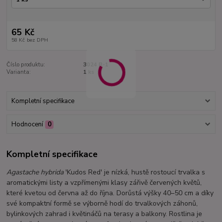
65 Kč
58 Kč
bez DPH
Číslo produktu:
3024 B-1
Varianta:
1 ks
Kompletní specifikace
Hodnocení
0
Kompletní specifikace
Agastache hybrida
'Kudos Red' je nízká, hustě rostoucí trvalka s
aromatickými listy a vzpřímenými klasy zářivě červených květů,
které kvetou od června až do října. Dorůstá výšky 40–50 cm a díky
své kompaktní formě se výborně hodí do trvalkových záhonů,
bylinkových zahrad i květináčů na terasy a balkony. Rostlina je