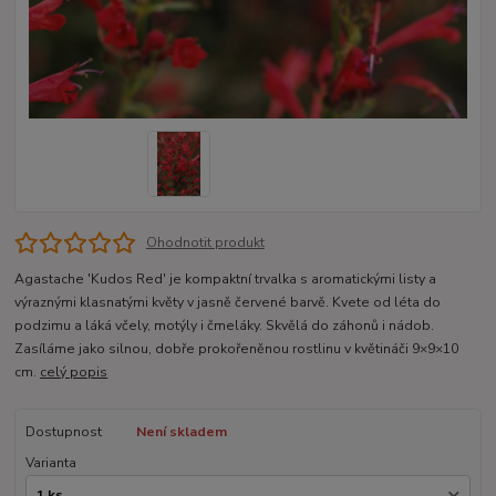
Ohodnotit produkt
Agastache 'Kudos Red' je kompaktní trvalka s aromatickými listy a
výraznými klasnatými květy v jasně červené barvě. Kvete od léta do
podzimu a láká včely, motýly i čmeláky. Skvělá do záhonů i nádob.
Zasíláme jako silnou, dobře prokořeněnou rostlinu v květináči 9×9×10
cm.
celý popis
Dostupnost
Není skladem
Varianta