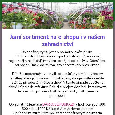
Minimální hodnota pro odeslání z e-shopu je 300 Kč.
V tuto chvíli již hlavní nápor objednávek opadl a balíček můžete čekat
nejpozději v následujícím týdnu po přijetí objednávky. Objednávky
vyřizujeme v pořadí, v jakém přišly...
0
ks
CZK
+420 602 223 614
za
0 Kč
Jarní sortiment na e-shopu i v našem
zahradnictví
Menu
Objednávky vyřizujeme v pořadí, v jakém přišly...
V tuto chvíli již hlavní nápor opadl a balíček můžete čekat
Hledat
nejpozději v následujícím týdnu po přijetí objednávky. Odesíláme
od pondělí max. do čtvrtka, aby necestovaly přes víkend.
Důležité upozornění: ve chvíli objednání chvíli máme všechny
Úvod
Trvalky
Agastache hybrida Kudos Red - 1 ks
rostliny, které jsou na e-shopu skladem, ale ojediněle se může
stát, že při odeslání některá chybí. V tomto případě odečteme
Agastache hybrida Kudos Red - 1
chybějící položku z faktury. Pokud si přejete dopředu kontaktovat,
ks
dejte nám to prosím vědět do poznámky. Děkujeme za
pochopení.
Objednat můžete také
DÁRKOVÉ POUKAZY
v hodnotě 200, 300,
500 nebo 1000 Kč, které Vám zašleme obratem
V případě zájmu můžete udělat radost dárkovým poukazem,