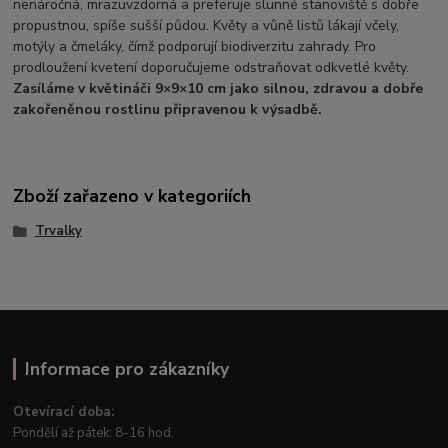
nenáročná, mrazuvzdorná a preferuje slunné stanoviště s dobře
propustnou, spíše sušší půdou. Květy a vůně listů lákají včely,
motýly a čmeláky, čímž podporují biodiverzitu zahrady. Pro
prodloužení kvetení doporučujeme odstraňovat odkvetlé květy.
Zasíláme v květináči 9×9×10 cm jako silnou, zdravou a dobře
zakořeněnou rostlinu připravenou k výsadbě.
Zboží zařazeno v kategoriích
Trvalky
Informace pro zákazníky
Otevírací doba:
Pondělí až pátek: 8-16 hod.