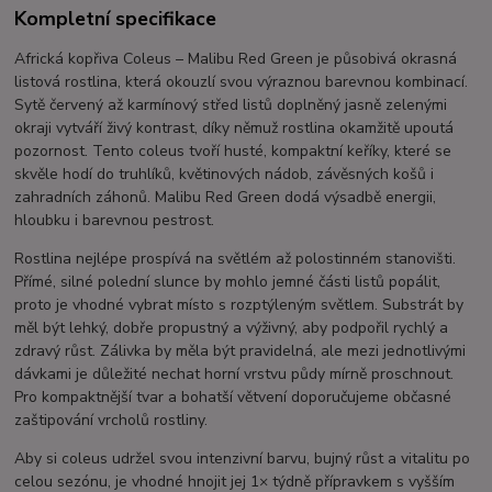
Kompletní specifikace
Africká kopřiva Coleus – Malibu Red Green je působivá okrasná
listová rostlina, která okouzlí svou výraznou barevnou kombinací.
Sytě červený až karmínový střed listů doplněný jasně zelenými
okraji vytváří živý kontrast, díky němuž rostlina okamžitě upoutá
pozornost. Tento coleus tvoří husté, kompaktní keříky, které se
skvěle hodí do truhlíků, květinových nádob, závěsných košů i
zahradních záhonů. Malibu Red Green dodá výsadbě energii,
hloubku i barevnou pestrost.
Rostlina nejlépe prospívá na světlém až polostinném stanovišti.
Přímé, silné polední slunce by mohlo jemné části listů popálit,
proto je vhodné vybrat místo s rozptýleným světlem. Substrát by
měl být lehký, dobře propustný a výživný, aby podpořil rychlý a
zdravý růst. Zálivka by měla být pravidelná, ale mezi jednotlivými
dávkami je důležité nechat horní vrstvu půdy mírně proschnout.
Pro kompaktnější tvar a bohatší větvení doporučujeme občasné
zaštipování vrcholů rostliny.
Aby si coleus udržel svou intenzivní barvu, bujný růst a vitalitu po
celou sezónu, je vhodné hnojit jej 1× týdně přípravkem s vyšším