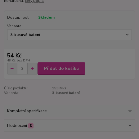
nenáročná.
celý popis
Dostupnost
Skladem
Varianta
54 Kč
48 Kč
bez DPH
Přidat do košíku
Číslo produktu:
153 M-2
Varianta:
3-kusové balení
Kompletní specifikace
Hodnocení
0