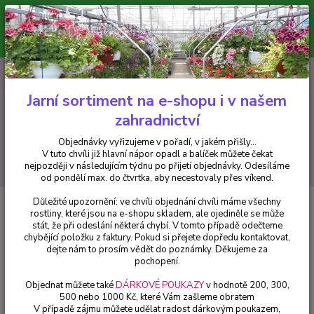
Minimální hodnota pro odeslání z e-shopu je 300 Kč.
V tuto chvíli již hlavní nápor objednávek opadl a balíček můžete čekat
nejpozději v následujícím týdnu po přijetí objednávky. Objednávky
vyřizujeme v pořadí, v jakém přišly...
0
ks
CZK
+420 602 223 614
za
0 Kč
Jarní sortiment na e-shopu i v našem
zahradnictví
Menu
Objednávky vyřizujeme v pořadí, v jakém přišly...
V tuto chvíli již hlavní nápor opadl a balíček můžete čekat
Hledat
nejpozději v následujícím týdnu po přijetí objednávky. Odesíláme
od pondělí max. do čtvrtka, aby necestovaly přes víkend.
Důležité upozornění: ve chvíli objednání chvíli máme všechny
Úvod
Africké kopřivy, Coleusy
Africká kopřiva Malibu Red Green - cena
rostliny, které jsou na e-shopu skladem, ale ojediněle se může
za kus v 3-kusovém balení
stát, že při odeslání některá chybí. V tomto případě odečteme
chybějící položku z faktury. Pokud si přejete dopředu kontaktovat,
Africká kopřiva Malibu Red Green
dejte nám to prosím vědět do poznámky. Děkujeme za
- cena za kus v 3-kusovém balení
pochopení.
Objednat můžete také
DÁRKOVÉ POUKAZY
v hodnotě 200, 300,
500 nebo 1000 Kč, které Vám zašleme obratem
V případě zájmu můžete udělat radost dárkovým poukazem,