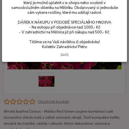
který je možné uplatnit v e-shopu nebo osobně v
samoobslužném skleníku na Mělníku. Obdarovaný si jednoduše
sám vybere rostliny, které mu udělají radost.
DÁREK K NÁKUPU V PODOBĚ SPECIÁLNÍHO HNOJIVA
- Na eshopu při objednávce nad 1000,- Kč
- V zahradnictví na Mělníce již při nákupu nad 500,- Kč.
Těšíme se na Vaši návštěvu či objednávku!
Kolektiv Zahradnictví Petro
Zavřít
Ohodnotit produkt
Africká kopřiva Coleus – Malibu Red Green zaujme kombinací sytě
červeného středu listů a zářivě zelených okrajů. Tvoří kompaktní keříky
vhodné do truhlíků, nádob i záhonů. Velmi dekorativní, výrazná a