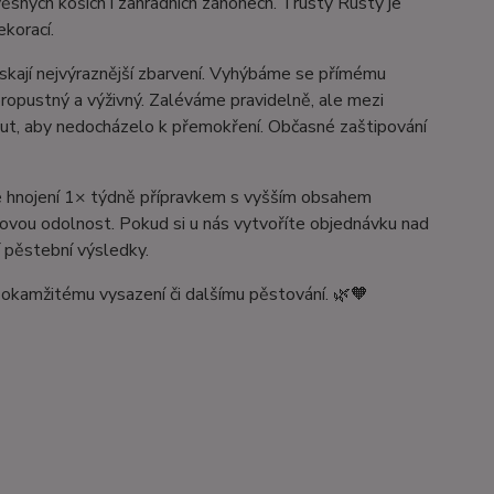
věsných koších i zahradních záhonech. Trusty Rusty je
ekorací.
získají nejvýraznější zbarvení. Vyhýbáme se přímému
propustný a výživný. Zaléváme pravidelně, ale mezi
nout, aby nedocházelo k přemokření. Občasné zaštipování
e se hnojení 1× týdně přípravkem s vyšším obsahem
elkovou odolnost. Pokud si u nás vytvoříte objednávku nad
 pěstební výsledky.
k okamžitému vysazení či dalšímu pěstování. 🌿🧡