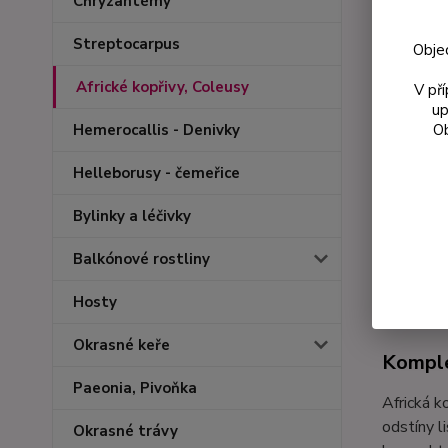
Chryzantémy
Streptocarpus
Obje
Africké kopřivy, Coleusy
V př
up
Ob
Hemerocallis - Denivky
Helleborusy - čemeřice
Bylinky a léčivky
Balkónové rostliny
Kompl
Hosty
Okrasné keře
Komple
Paeonia, Pivoňka
Africká k
odstíny l
Okrasné trávy