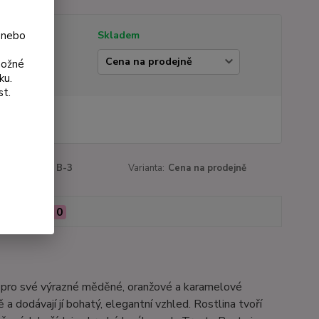
 nebo
tupnost
Skladem
ianta
možné
ku.
st.
 Kč
Kč
bez DPH
roduktu:
153 B-3
Varianta:
Cena na prodejně
Hodnocení
0
ná pro své výrazné měděné, oranžové a karamelové
 a dodávají jí bohatý, elegantní vzhled. Rostlina tvoří