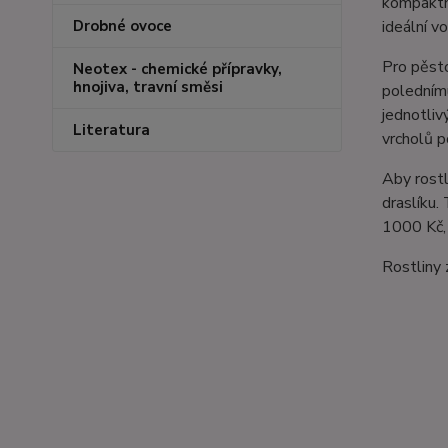
kompaktní
Drobné ovoce
ideální v
Pro pěsto
Neotex - chemické přípravky,
hnojiva, travní směsi
polednímu
jednotliv
Literatura
vrcholů p
Aby rostl
draslíku.
1000 Kč, 
Rostliny 