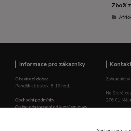
Zboží 
Afric
Informace pro zákazníky
Kontak
Otevírací doba:
Zahradnictví
Pondělí až pátek: 8-16 hod.
Na Staré ce
Obchodní podmínky
276 01 Měln
Online odstoupení od kupní smlouvy
Soubory cookies 