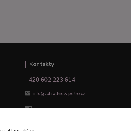
Kontakty
+420 602 223 614
info@zahradnictvipetro.cz
 souhlasu také ke