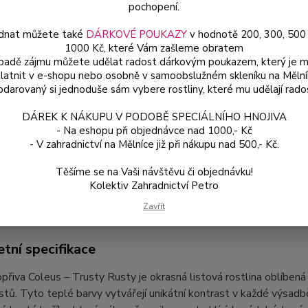
pochopení.
dnat můžete také
DÁRKOVÉ POUKAZY
v hodnotě 200, 300, 500
Dos
1000 Kč, které Vám zašleme obratem
Var
ípadě zájmu můžete udělat radost dárkovým poukazem, který je 
latnit v e-shopu nebo osobně v samoobslužném skleníku na Mělní
darovaný si jednoduše sám vybere rostliny, které mu udělají rado
49
DÁREK K NÁKUPU V PODOBĚ SPECIÁLNÍHO HNOJIVA
44 
- Na eshopu při objednávce nad 1000,- Kč
- V zahradnictví na Mělníce již při nákupu nad 500,- Kč.
Číslo p
Těšíme se na Vaši návštěvu či objednávku!
Kolektiv Zahradnictví Petro
etní specifikace
Zavřít
tní specifikace
opřiva Coleus – Trusty Rusty je okrasná listová rostlina oblíbe
istů. Tyto teplé barvy vytvářejí unikátní kontrast v každé výsadbě