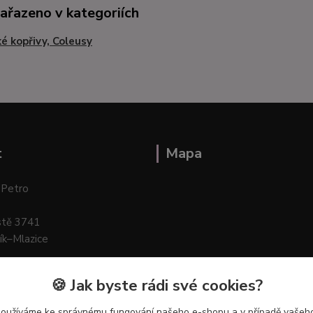
zařazeno v kategoriích
ké kopřivy, Coleusy
t
Mapa
 Petro
stě 3741
ík–Mlazice
🍪 Jak byste rádi své cookies?
používáme ke správnému fungování našeho e-shopu a v případě vašeho