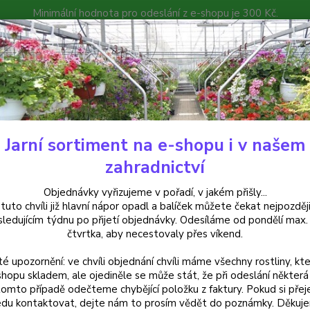
Minimální hodnota pro odeslání z e-shopu je 300 Kč.
íček můžete čekat nejpozději v následujícím týdnu po přijetí objedná
atalog
Poradna
Kontakty
Nevíte
Hledat
+420
Jarní sortiment na e-shopu i v našem
frické kopřivy, Coleusy
Africká kopřiva Coleus Trusty Rusty - cena na p
zahradnictví
cká kopřiva Coleus Trusty Rusty
Objednávky vyřizujeme v pořadí, v jakém přišly...
 tuto chvíli již hlavní nápor opadl a balíček můžete čekat nejpozději
sledujícím týdnu po přijetí objednávky. Odesíláme od pondělí max.
čtvrtka, aby necestovaly přes víkend.
Africká
té upozornění: ve chvíli objednání chvíli máme všechny rostliny, kte
teplým
shopu skladem, ale ojediněle se může stát, že při odeslání některá 
truhlík
tomto případě odečteme chybějící položku z faktury. Pokud si přej
Velmi 
du kontaktovat, dejte nám to prosím vědět do poznámky. Děkuj