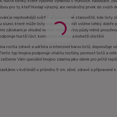
, husté keříky, které výborně vyniknou v truhlících, nádobách, zá
olbou pro ty, kteří hledají výrazný, ale nenáročný prvek do svých d
vání je nejvhodnější světlé až polostinné stanoviště, kde listy 
 slunci, které může listy popálit. Substrát volíme lehký, dobře 
ými zálivkami je vhodné nechat vrchní vrstvu půdy mírně prosch
odporuje hustší růst, kompaktní habitus a bohatší olistění.
ina rostla zdravě a udržela si intenzivní barvu listů, doporučuj
 Tento typ hnojiva podporuje vitalitu rostliny, pevnost listů a c
zašleme Vám speciální hnojivo zdarma jako dárek pro ještě lepší
zasíláme v květináči o průměru 9 cm, silné, zdravé a připravené 