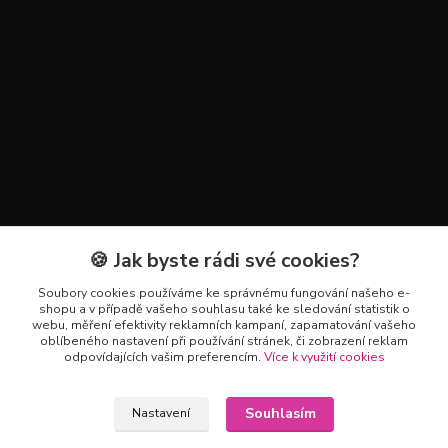
🍪 Jak byste rádi své cookies?
Kontakty
Soubory cookies používáme ke správnému fungování našeho e-
+420 602 223 614
shopu a v případě vašeho souhlasu také ke sledování statistik o
webu, měření efektivity reklamních kampaní, zapamatování vašeho
oblíbeného nastavení při používání stránek, či zobrazení reklam
info@zahradnictvipetro.cz
odpovídajících vašim preferencím.
Více k využití cookies
Souhlasím
Nastavení