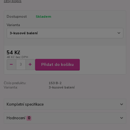
celý popis
Dostupnost
Skladem
Varianta
54 Kč
48 Kč
bez DPH
Přidat do košíku
Číslo produktu:
153 B-2
Varianta:
3-kusové balení
Kompletní specifikace
Hodnocení
0