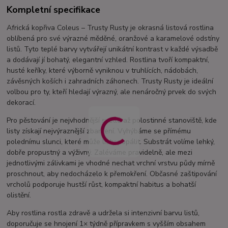
Kompletní specifikace
Africká kopřiva Coleus – Trusty Rusty je okrasná listová rostlina
oblíbená pro své výrazné měděné, oranžové a karamelové odstíny
listů. Tyto teplé barvy vytvářejí unikátní kontrast v každé výsadbě
a dodávají jí bohatý, elegantní vzhled. Rostlina tvoří kompaktní,
husté keříky, které výborně vyniknou v truhlících, nádobách,
závěsných koších i zahradních záhonech. Trusty Rusty je ideální
volbou pro ty, kteří hledají výrazný, ale nenáročný prvek do svých
dekorací.
Pro pěstování je nejvhodnější světlé až polostinné stanoviště, kde
listy získají nejvýraznější zbarvení. Vyhýbáme se přímému
polednímu slunci, které může listy popálit. Substrát volíme lehký,
dobře propustný a výživný. Zaléváme pravidelně, ale mezi
jednotlivými zálivkami je vhodné nechat vrchní vrstvu půdy mírně
proschnout, aby nedocházelo k přemokření. Občasné zaštipování
vrcholů podporuje hustší růst, kompaktní habitus a bohatší
olistění.
Aby rostlina rostla zdravě a udržela si intenzivní barvu listů,
doporučuje se hnojení 1× týdně přípravkem s vyšším obsahem