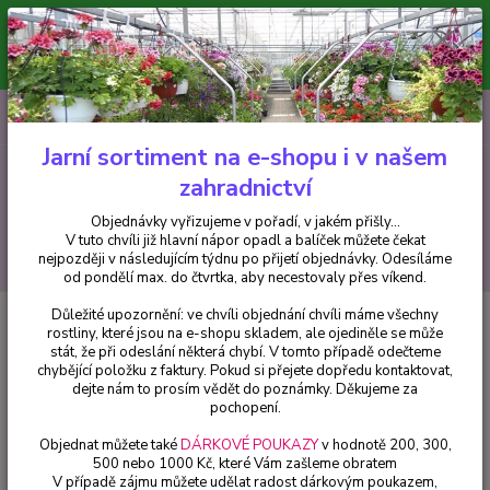
Minimální hodnota pro odeslání z e-shopu je 300 Kč.
V tuto chvíli již hlavní nápor objednávek opadl a balíček můžete čekat
nejpozději v následujícím týdnu po přijetí objednávky. Objednávky
vyřizujeme v pořadí, v jakém přišly...
0
ks
CZK
+420 602 223 614
za
0 Kč
Jarní sortiment na e-shopu i v našem
zahradnictví
Menu
Objednávky vyřizujeme v pořadí, v jakém přišly...
V tuto chvíli již hlavní nápor opadl a balíček můžete čekat
Hledat
nejpozději v následujícím týdnu po přijetí objednávky. Odesíláme
od pondělí max. do čtvrtka, aby necestovaly přes víkend.
Důležité upozornění: ve chvíli objednání chvíli máme všechny
Úvod
Africké kopřivy, Coleusy
Africká kopřiva Coleus Trusty Rusty - cena
rostliny, které jsou na e-shopu skladem, ale ojediněle se může
za kus v 3-kusovém balení
stát, že při odeslání některá chybí. V tomto případě odečteme
chybějící položku z faktury. Pokud si přejete dopředu kontaktovat,
Africká kopřiva Coleus Trusty
dejte nám to prosím vědět do poznámky. Děkujeme za
Rusty - cena za kus v 3-kusovém
pochopení.
balení
Objednat můžete také
DÁRKOVÉ POUKAZY
v hodnotě 200, 300,
500 nebo 1000 Kč, které Vám zašleme obratem
V případě zájmu můžete udělat radost dárkovým poukazem,