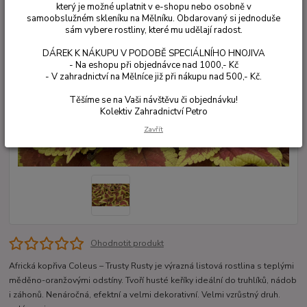
který je možné uplatnit v e-shopu nebo osobně v
samoobslužném skleníku na Mělníku. Obdarovaný si jednoduše
sám vybere rostliny, které mu udělají radost.
DÁREK K NÁKUPU V PODOBĚ SPECIÁLNÍHO HNOJIVA
- Na eshopu při objednávce nad 1000,- Kč
- V zahradnictví na Mělníce již při nákupu nad 500,- Kč.
Těšíme se na Vaši návštěvu či objednávku!
Kolektiv Zahradnictví Petro
Zavřít
Ohodnotit produkt
Africká kopřiva Coleus – Trusty Rusty je výrazná listová rostlina s teplými
měděno-oranžovými odstíny. Tvoří husté keříky ideální do truhlíků, nádob
i záhonů. Nenáročná, efektní a velmi dekorativní. Velmi vzrůstný druh.