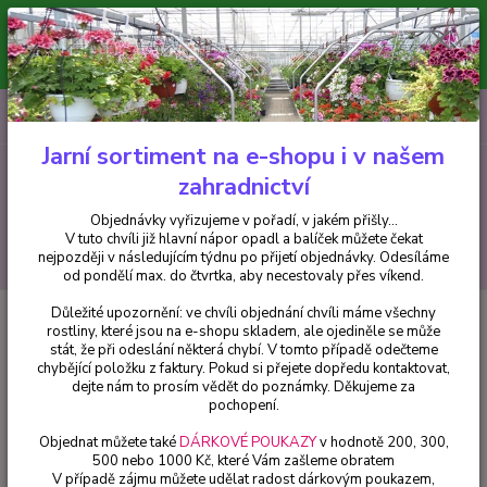
Minimální hodnota pro odeslání z e-shopu je 300 Kč.
V tuto chvíli již hlavní nápor objednávek opadl a balíček můžete čekat
nejpozději v následujícím týdnu po přijetí objednávky. Objednávky
vyřizujeme v pořadí, v jakém přišly...
0
ks
CZK
+420 602 223 614
za
0 Kč
Jarní sortiment na e-shopu i v našem
zahradnictví
Menu
Objednávky vyřizujeme v pořadí, v jakém přišly...
V tuto chvíli již hlavní nápor opadl a balíček můžete čekat
Hledat
nejpozději v následujícím týdnu po přijetí objednávky. Odesíláme
od pondělí max. do čtvrtka, aby necestovaly přes víkend.
Důležité upozornění: ve chvíli objednání chvíli máme všechny
Úvod
Africké kopřivy, Coleusy
Africká kopřiva- coleus převislá - cena za
rostliny, které jsou na e-shopu skladem, ale ojediněle se může
kus v 3-kusovém balení
stát, že při odeslání některá chybí. V tomto případě odečteme
chybějící položku z faktury. Pokud si přejete dopředu kontaktovat,
Africká kopřiva- coleus převislá -
dejte nám to prosím vědět do poznámky. Děkujeme za
cena za kus v 3-kusovém balení
pochopení.
Objednat můžete také
DÁRKOVÉ POUKAZY
v hodnotě 200, 300,
500 nebo 1000 Kč, které Vám zašleme obratem
V případě zájmu můžete udělat radost dárkovým poukazem,