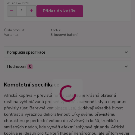
48 Kč
bez DPH
Přidat do košíku
Číslo produktu:
153-2
Varianta:
3-kusové balení
Kompletní specifikace
Hodnocení
0
Kompletní specifikace
Africká kopřiva – převislá forma coleusu je krásná okrasná
rostlina vyhledávaná pro své výrazně zbarvené listy a elegantní
převislý růst. Barevné kombinace listů dodávají výsadbě živost,
kontrast a výraznou dekorativnost. Díky svému převislému
charakteru je perfektní volbou do závěsných košů, truhlíků i
smíšených nádob, kde vytváří efektní splývavé girlandy. Africká
kopřiva je ideální pro ty, kteří hledají nenáročnou, ale přitom velmi