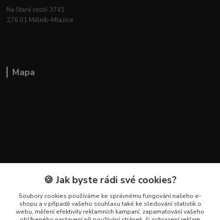
Na Staré cestě 3741
276 01 Mělník–Mlazice
Mapa
🍪 Jak byste rádi své cookies?
Soubory cookies používáme ke správnému fungování našeho e-
shopu a v případě vašeho souhlasu také ke sledování statistik o
webu, měření efektivity reklamních kampaní, zapamatování vašeho
Kontakty
oblíbeného nastavení při používání stránek, či zobrazení reklam