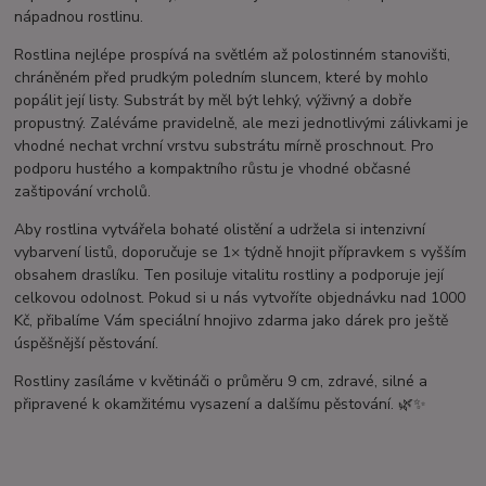
nápadnou rostlinu.
Rostlina nejlépe prospívá na světlém až polostinném stanovišti,
chráněném před prudkým poledním sluncem, které by mohlo
popálit její listy. Substrát by měl být lehký, výživný a dobře
propustný. Zaléváme pravidelně, ale mezi jednotlivými zálivkami je
vhodné nechat vrchní vrstvu substrátu mírně proschnout. Pro
podporu hustého a kompaktního růstu je vhodné občasné
zaštipování vrcholů.
Aby rostlina vytvářela bohaté olistění a udržela si intenzivní
vybarvení listů, doporučuje se 1× týdně hnojit přípravkem s vyšším
obsahem draslíku. Ten posiluje vitalitu rostliny a podporuje její
celkovou odolnost. Pokud si u nás vytvoříte objednávku nad 1000
Kč, přibalíme Vám speciální hnojivo zdarma jako dárek pro ještě
úspěšnější pěstování.
Rostliny zasíláme v květináči o průměru 9 cm, zdravé, silné a
připravené k okamžitému vysazení a dalšímu pěstování. 🌿✨