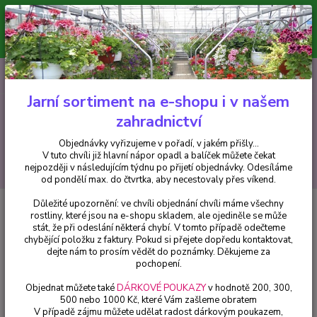
Minimální hodnota pro odeslání z e-shopu je 300 Kč.
V tuto chvíli již hlavní nápor objednávek opadl a balíček můžete čekat
nejpozději v následujícím týdnu po přijetí objednávky. Objednávky
vyřizujeme v pořadí, v jakém přišly...
0
ks
CZK
+420 602 223 614
za
0 Kč
Jarní sortiment na e-shopu i v našem
zahradnictví
Menu
Objednávky vyřizujeme v pořadí, v jakém přišly...
V tuto chvíli již hlavní nápor opadl a balíček můžete čekat
Hledat
nejpozději v následujícím týdnu po přijetí objednávky. Odesíláme
od pondělí max. do čtvrtka, aby necestovaly přes víkend.
Důležité upozornění: ve chvíli objednání chvíli máme všechny
Úvod
Africké kopřivy, Coleusy
Africká kopřiva-Coleus Main Street-Ruby
rostliny, které jsou na e-shopu skladem, ale ojediněle se může
Road - 1 ks
stát, že při odeslání některá chybí. V tomto případě odečteme
chybějící položku z faktury. Pokud si přejete dopředu kontaktovat,
Africká kopřiva-Coleus Main
dejte nám to prosím vědět do poznámky. Děkujeme za
Street-Ruby Road - 1 ks
pochopení.
Objednat můžete také
DÁRKOVÉ POUKAZY
v hodnotě 200, 300,
500 nebo 1000 Kč, které Vám zašleme obratem
V případě zájmu můžete udělat radost dárkovým poukazem,