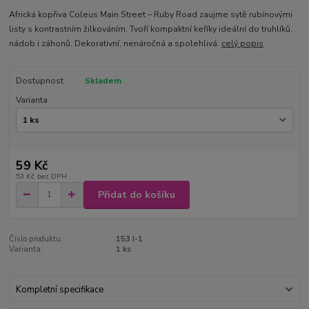
Africká kopřiva Coleus Main Street – Ruby Road zaujme sytě rubínovými
listy s kontrastním žilkováním. Tvoří kompaktní keříky ideální do truhlíků,
nádob i záhonů. Dekorativní, nenáročná a spolehlivá.
celý popis
Dostupnost
Skladem
Varianta
59 Kč
53 Kč
bez DPH
Přidat do košíku
Číslo produktu:
153 I-1
Varianta:
1 ks
Kompletní specifikace