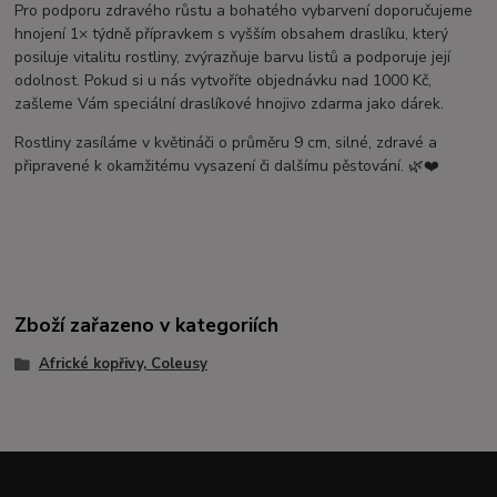
Pro podporu zdravého růstu a bohatého vybarvení doporučujeme
hnojení 1× týdně přípravkem s vyšším obsahem draslíku, který
posiluje vitalitu rostliny, zvýrazňuje barvu listů a podporuje její
odolnost. Pokud si u nás vytvoříte objednávku nad 1000 Kč,
zašleme Vám speciální draslíkové hnojivo zdarma jako dárek.
Rostliny zasíláme v květináči o průměru 9 cm, silné, zdravé a
připravené k okamžitému vysazení či dalšímu pěstování. 🌿❤️
Zboží zařazeno v kategoriích
Africké kopřivy, Coleusy