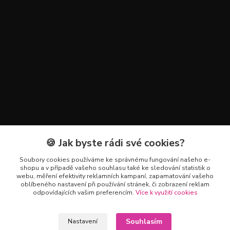
🍪 Jak byste rádi své cookies?
Kontakty
Soubory cookies používáme ke správnému fungování našeho e-
+420 602 223 614
shopu a v případě vašeho souhlasu také ke sledování statistik o
webu, měření efektivity reklamních kampaní, zapamatování vašeho
oblíbeného nastavení při používání stránek, či zobrazení reklam
info@zahradnictvipetro.cz
odpovídajících vašim preferencím.
Více k využití cookies
Souhlasím
Nastavení