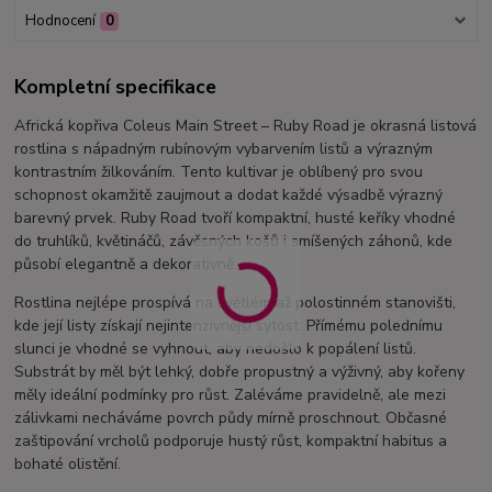
Hodnocení
0
Kompletní specifikace
Africká kopřiva Coleus Main Street – Ruby Road je okrasná listová
rostlina s nápadným rubínovým vybarvením listů a výrazným
kontrastním žilkováním. Tento kultivar je oblíbený pro svou
schopnost okamžitě zaujmout a dodat každé výsadbě výrazný
barevný prvek. Ruby Road tvoří kompaktní, husté keříky vhodné
do truhlíků, květináčů, závěsných košů i smíšených záhonů, kde
působí elegantně a dekorativně.
Rostlina nejlépe prospívá na světlém až polostinném stanovišti,
kde její listy získají nejintenzivnější sytost. Přímému polednímu
slunci je vhodné se vyhnout, aby nedošlo k popálení listů.
Substrát by měl být lehký, dobře propustný a výživný, aby kořeny
měly ideální podmínky pro růst. Zaléváme pravidelně, ale mezi
zálivkami necháváme povrch půdy mírně proschnout. Občasné
zaštipování vrcholů podporuje hustý růst, kompaktní habitus a
bohaté olistění.