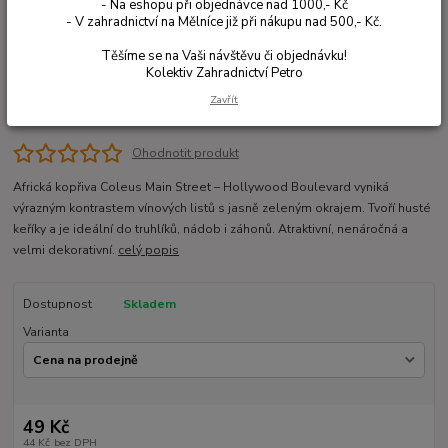
- Na eshopu při objednávce nad 1000,- Kč
- V zahradnictví na Mělníce již při nákupu nad 500,- Kč.
Těšíme se na Vaši návštěvu či objednávku!
Kolektiv Zahradnictví Petro
Zavřít
Ohodnotit produkt
Africká kopřiva Coleus Main Street – Hollywood Boulevard vyniká
výrazným kontrastem vínových listů s jasně zeleným okrajem. Tvoří husté
keříky a je ideální do truhlíků, nádob i záhonů. Atraktivní, nenáročná a
velmi dekorativní.
celý popis
Dostupnost
Skladem
Varianta
49 Kč
44 Kč
bez DPH