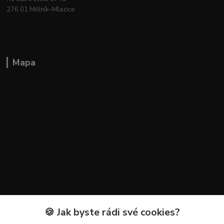
276 01 Mělník–Mlazice
Mapa
🍪 Jak byste rádi své cookies?
Kontakty