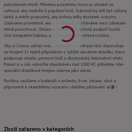
polostinném místě. Přímému polednímu slunci je vhodné se
vyhnout, aby nedošlo k popálení listů. Substrát by měl být výživný,
lehký a dobře propustný, aby kořeny měly dostatek vzduchu.
Zaléváme pravidelně, ale povrch půdy necháváme mezi zálivkami
mírně proschnout. Občasné zaštipování vrcholů podpoří hustší
růst, kompaktní habitus a ještě výraznější vzhled rostliny.
Aby si Coleus udržel svou sytou barvu a zdravý růst, doporučuje
se hnojení 1× týdně přípravkem s vyšším obsahem draslíku, který
podporuje vitalitu, pevnost listů a dlouhodobý dekorativní efekt.
Pokud si u nás vytvoříte objednávku nad 1000 Kč, přibalíme Vám
speciální draslíkové hnojivo zdarma jako dárek.
Rostliny zasíláme v květináči o průměru 9 cm, zdravé, silné a
připravené k okamžitému vysazení i dalšímu pěstování. 🌿🎬✨
Zboží zařazeno v kategoriích