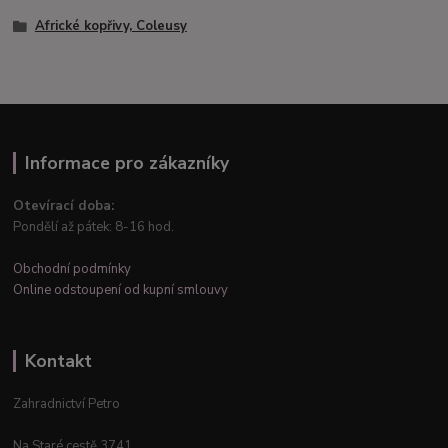
Africké kopřivy, Coleusy
Informace pro zákazníky
Otevírací doba:
Pondělí až pátek: 8-16 hod.
Obchodní podmínky
Online odstoupení od kupní smlouvy
Kontakt
Zahradnictví Petro
Na Staré cestě 3741