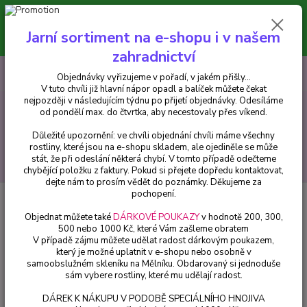
Minimální hodnota pro odeslání z e-shopu je 300 Kč.
V tuto chvíli již hlavní nápor objednávek opadl a balíček můžete čekat
Jarní sortiment na e-shopu i v našem
nejpozději v následujícím týdnu po přijetí objednávky. Objednávky
vyřizujeme v pořadí, v jakém přišly...
zahradnictví
0
ks
CZK
+420 602 223 614
Objednávky vyřizujeme v pořadí, v jakém přišly...
za
0 Kč
V tuto chvíli již hlavní nápor opadl a balíček můžete čekat
nejpozději v následujícím týdnu po přijetí objednávky. Odesíláme
od pondělí max. do čtvrtka, aby necestovaly přes víkend.
Menu
Důležité upozornění: ve chvíli objednání chvíli máme všechny
rostliny, které jsou na e-shopu skladem, ale ojediněle se může
stát, že při odeslání některá chybí. V tomto případě odečteme
Hledat
chybějící položku z faktury. Pokud si přejete dopředu kontaktovat,
dejte nám to prosím vědět do poznámky. Děkujeme za
pochopení.
Úvod
Africké kopřivy, Coleusy
Africká kopřiva-Coleus Main Street-
Hollywood Boulevard - cena na prodejně
Objednat můžete také
DÁRKOVÉ POUKAZY
v hodnotě 200, 300,
500 nebo 1000 Kč, které Vám zašleme obratem
Africká kopřiva-Coleus Main
V případě zájmu můžete udělat radost dárkovým poukazem,
který je možné uplatnit v e-shopu nebo osobně v
Street- Hollywood Boulevard -
samoobslužném skleníku na Mělníku. Obdarovaný si jednoduše
cena na prodejně
sám vybere rostliny, které mu udělají radost.
DÁREK K NÁKUPU V PODOBĚ SPECIÁLNÍHO HNOJIVA