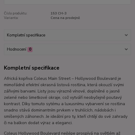
Číslo produktu:
153 CH-3
Varianta:
Cena na prodejně
Kompletní specifikace
Hodnocení
0
Kompletní specifikace
Africká kopřiva Coleus Main Street – Hollywood Boulevard je
mimořádně efektní okrasná listová rostlina, která okouzlí svými
zářivými barvami. Listy jsou výrazně vínové, doplněné o jasně
zelené nebo limetkové okraje, což vytváří neobyčejně poutavý
kontrast. Díky tomuto sytému a luxusnímu vybarvení se rostlina
snadno stává dominantním prvkem v truhlících, nádobách i
smíšených záhonech. Je ideální pro ty, kteří chtějí do své zahrady
či na balkon dodat výraz a eleganci.
Coleus Hollywood Boulevard nejlépe prospívá na světlém až