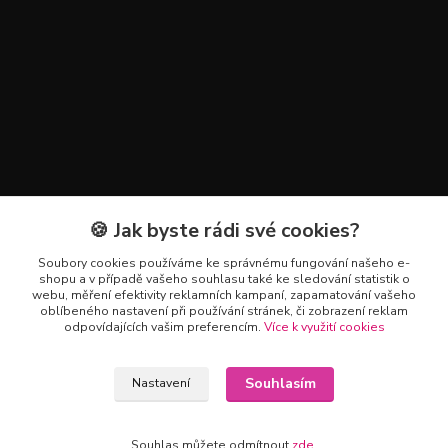
🍪 Jak byste rádi své cookies?
Kontakty
Soubory cookies používáme ke správnému fungování našeho e-
+420 602 223 614
shopu a v případě vašeho souhlasu také ke sledování statistik o
webu, měření efektivity reklamních kampaní, zapamatování vašeho
oblíbeného nastavení při používání stránek, či zobrazení reklam
info@zahradnictvipetro.cz
odpovídajících vašim preferencím.
Více k využití cookies
Souhlasím
Nastavení
Souhlas můžete odmítnout
zde
.