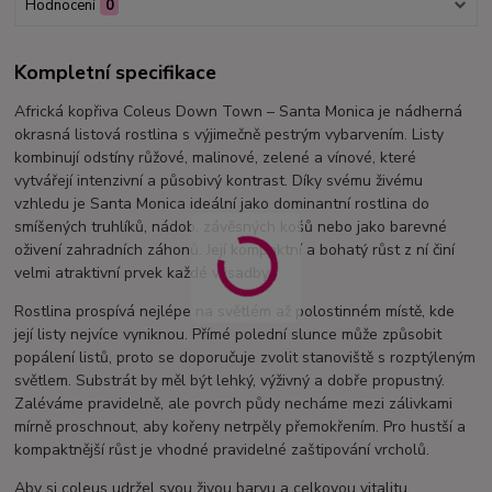
Hodnocení
0
Kompletní specifikace
Africká kopřiva Coleus Down Town – Santa Monica je nádherná
okrasná listová rostlina s výjimečně pestrým vybarvením. Listy
kombinují odstíny růžové, malinové, zelené a vínové, které
vytvářejí intenzivní a působivý kontrast. Díky svému živému
vzhledu je Santa Monica ideální jako dominantní rostlina do
smíšených truhlíků, nádob, závěsných košů nebo jako barevné
oživení zahradních záhonů. Její kompaktní a bohatý růst z ní činí
velmi atraktivní prvek každé výsadby.
Rostlina prospívá nejlépe na světlém až polostinném místě, kde
její listy nejvíce vyniknou. Přímé polední slunce může způsobit
popálení listů, proto se doporučuje zvolit stanoviště s rozptýleným
světlem. Substrát by měl být lehký, výživný a dobře propustný.
Zaléváme pravidelně, ale povrch půdy necháme mezi zálivkami
mírně proschnout, aby kořeny netrpěly přemokřením. Pro hustší a
kompaktnější růst je vhodné pravidelné zaštipování vrcholů.
Aby si coleus udržel svou živou barvu a celkovou vitalitu,