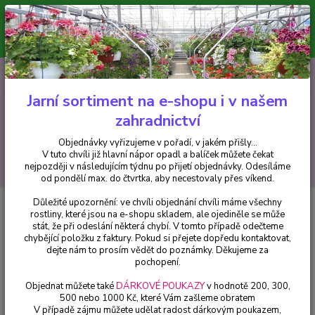
Minimální hodnota pro odeslání z e-shopu je 300 Kč.
V tuto chvíli již hlavní nápor objednávek opadl a balíček můžete čekat
nejpozději v následujícím týdnu po přijetí objednávky. Objednávky
vyřizujeme v pořadí, v jakém přišly...
0
ks
CZK
+420 602 223 614
za
0 Kč
Jarní sortiment na e-shopu i v našem
zahradnictví
Menu
Objednávky vyřizujeme v pořadí, v jakém přišly...
V tuto chvíli již hlavní nápor opadl a balíček můžete čekat
Hledat
nejpozději v následujícím týdnu po přijetí objednávky. Odesíláme
od pondělí max. do čtvrtka, aby necestovaly přes víkend.
Důležité upozornění: ve chvíli objednání chvíli máme všechny
Úvod
Africké kopřivy, Coleusy
Africká kopřiva -Coleus. Down Town--
rostliny, které jsou na e-shopu skladem, ale ojediněle se může
Santa Monica - cena na prodejně
stát, že při odeslání některá chybí. V tomto případě odečteme
chybějící položku z faktury. Pokud si přejete dopředu kontaktovat,
Africká kopřiva -Coleus. Down
dejte nám to prosím vědět do poznámky. Děkujeme za
Town--Santa Monica - cena na
pochopení.
prodejně
Objednat můžete také
DÁRKOVÉ POUKAZY
v hodnotě 200, 300,
500 nebo 1000 Kč, které Vám zašleme obratem
V případě zájmu můžete udělat radost dárkovým poukazem,