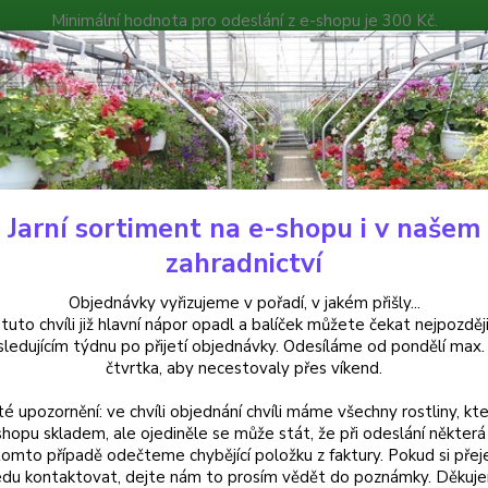
Minimální hodnota pro odeslání z e-shopu je 300 Kč.
íček můžete čekat nejpozději v následujícím týdnu po přijetí objedná
atalog
Poradna
Kontakty
Nevíte
Hledat
+420
Jarní sortiment na e-shopu i v našem
frické kopřivy, Coleusy
Africká kopřiva-Coleus Down Town- Ruby Road 
zahradnictví
cká kopřiva-Coleus Down Town-
Objednávky vyřizujeme v pořadí, v jakém přišly...
 tuto chvíli již hlavní nápor opadl a balíček můžete čekat nejpozději
ejně
sledujícím týdnu po přijetí objednávky. Odesíláme od pondělí max.
čtvrtka, aby necestovaly přes víkend.
té upozornění: ve chvíli objednání chvíli máme všechny rostliny, kte
Africk
shopu skladem, ale ojediněle se může stát, že při odeslání některá 
tomto případě odečteme chybějící položku z faktury. Pokud si přej
rubínov
du kontaktovat, dejte nám to prosím vědět do poznámky. Děkuj
do tru