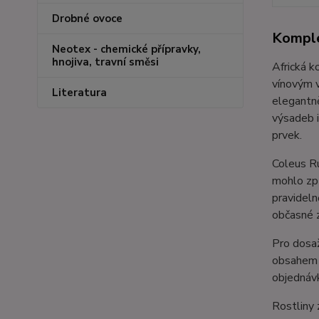
Drobné ovoce
Komple
Neotex - chemické přípravky,
hnojiva, travní směsi
Africká k
vínovým v
Literatura
elegantně
výsadeb i
prvek.
Coleus R
mohlo způ
pravideln
občasné z
Pro dosaž
obsahem d
objednávk
Rostliny 