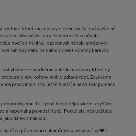
 rostlina, která zaujme svým intenzivním rubínovým až
rastním žilkováním, díky čemuž rostlina působí
kvěle hodí do truhlíků, ozdobných nádob, smíšených
do své zahrady nebo na balkon vnést výrazný barevný
i. Vyhýbáme se prudkému polednímu slunci, které by
ře propustný, aby kořeny mohly zdravě růst. Zaléváme
lehce proschnout. Pro ještě hustší a hezčí tvar pomáhá
iny doporučujeme 1× týdně hnojit přípravkem s vyšším
rev a napomáhá pevnosti listů. Pokud si u nás uděláte
 jako dárek k nákupu.
é k dalšímu pěstování či okamžitému vysazení. 🌿❤️✨