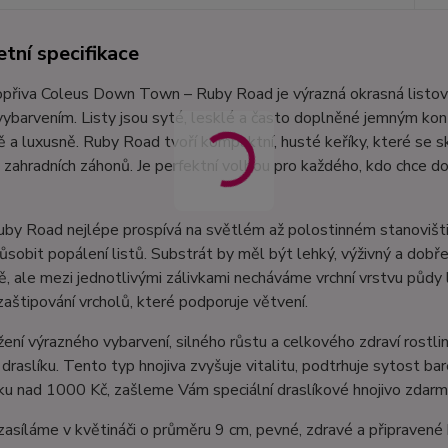
tní specifikace
opřiva Coleus Down Town – Ruby Road je výrazná okrasná listová
ybarvením. Listy jsou syté, lesklé a často doplněné jemným kont
 a luxusně. Ruby Road tvoří kompaktní, husté keříky, které se s
 zahradních záhonů. Je perfektní volbou pro každého, kdo chce 
uby Road nejlépe prospívá na světlém až polostinném stanovišt
sobit popálení listů. Substrát by měl být lehký, výživný a dob
ě, ale mezi jednotlivými zálivkami necháváme vrchní vrstvu půdy 
aštipování vrcholů, které podporuje větvení.
ení výrazného vybarvení, silného růstu a celkového zdraví rostl
raslíku. Tento typ hnojiva zvyšuje vitalitu, podtrhuje sytost ba
u nad 1000 Kč, zašleme Vám speciální draslíkové hnojivo zdarma
zasíláme v květináči o průměru 9 cm, pevné, zdravé a připraven