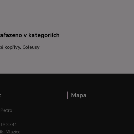
zařazeno v kategoriích
ké kopřivy, Coleusy
t
Mapa
 Petro
stě 3741
ík–Mlazice