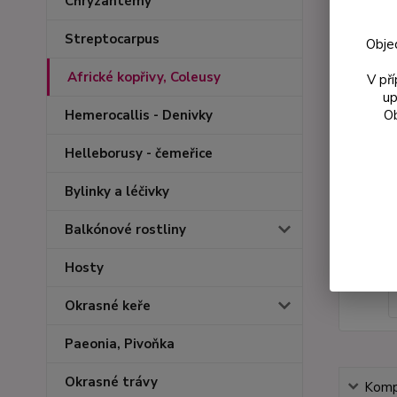
Chryzantémy
Streptocarpus
Obje
Africké kopřivy, Coleusy
V př
up
Ob
Hemerocallis - Denivky
Helleborusy - čemeřice
Bylinky a léčivky
Balkónové rostliny
Hosty
Okrasné keře
Paeonia, Pivoňka
Okrasné trávy
Kompl