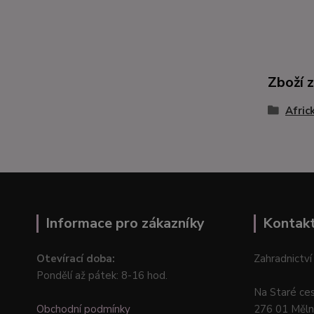
Zboží 
Afric
Informace pro zákazníky
Kontak
Otevírací doba:
Zahradnictví
Pondělí až pátek: 8-16 hod.
Na Staré ce
Obchodní podmínky
276 01 Měln