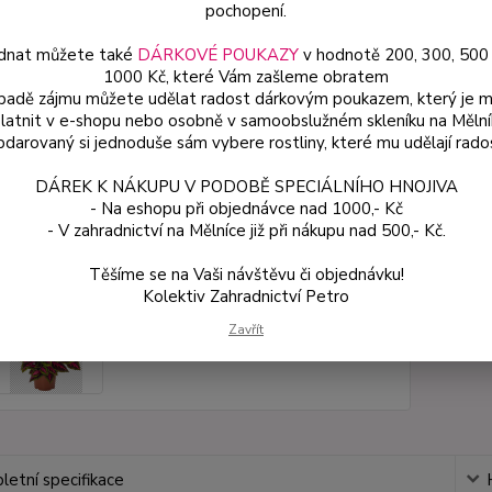
pochopení.
spoleh
dnat můžete také
DÁRKOVÉ POUKAZY
v hodnotě 200, 300, 500
1000 Kč, které Vám zašleme obratem
Dos
ípadě zájmu můžete udělat radost dárkovým poukazem, který je 
latnit v e-shopu nebo osobně v samoobslužném skleníku na Mělní
Var
darovaný si jednoduše sám vybere rostliny, které mu udělají rado
DÁREK K NÁKUPU V PODOBĚ SPECIÁLNÍHO HNOJIVA
- Na eshopu při objednávce nad 1000,- Kč
49
- V zahradnictví na Mělníce již při nákupu nad 500,- Kč.
44 
Těšíme se na Vaši návštěvu či objednávku!
Kolektiv Zahradnictví Petro
Číslo p
Zavřít
etní specifikace