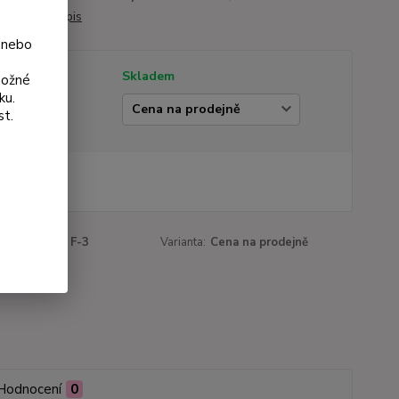
livá.
celý popis
 nebo
tupnost
Skladem
možné
ku.
ianta
st.
 Kč
Kč
bez DPH
roduktu:
153 F-3
Varianta:
Cena na prodejně
Hodnocení
0