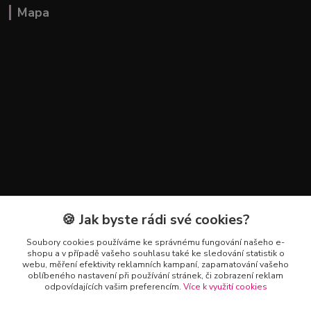
Mapa
🍪 Jak byste rádi své cookies?
Kontakty
Soubory cookies používáme ke správnému fungování našeho e-
+420 602 223 614
shopu a v případě vašeho souhlasu také ke sledování statistik o
webu, měření efektivity reklamních kampaní, zapamatování vašeho
oblíbeného nastavení při používání stránek, či zobrazení reklam
info@zahradnictvipetro.cz
odpovídajících vašim preferencím.
Více k využití cookies