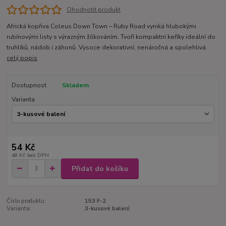
Ohodnotit produkt
Africká kopřiva Coleus Down Town – Ruby Road vyniká hlubokými
rubínovými listy s výrazným žilkováním. Tvoří kompaktní keříky ideální do
truhlíků, nádob i záhonů. Vysoce dekorativní, nenáročná a spolehlivá.
celý popis
Dostupnost
Skladem
Varianta
54 Kč
48 Kč
bez DPH
Přidat do košíku
Číslo produktu:
153 F-2
Varianta:
3-kusové balení