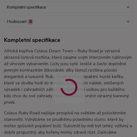
Kompletní specifikace
Hodnocení
0
Kompletní specifikace
Africká kopřiva Coleus Down Town – Ruby Road je výrazná
okrasná listová rostlina, která zaujme svým intenzivním rubínovým
až vínovým vybarvením. Listy jsou syté, lesklé a často doplněné
jemným kontrastním žilkováním, díky čemuž rostlina působí
elegantně a luxusně. Ruby Road tvoří kompaktní, husté keříky,
které se skvěle hodí do truhlíků, ozdobných nádob, smíšených
výsadeb i zahradních záhonů. Je perfektní volbou pro každého,
kdo chce do své zahrady nebo na balkon vnést výrazný barevný
prvek.
Coleus Ruby Road nejlépe prospívá na světlém až polostinném
stanovišti. Vyhýbáme se prudkému polednímu slunci, které by
mohlo způsobit popálení listů. Substrát by měl být lehký, výživný a
dobře propustný, aby kořeny mohly zdravě růst. Zaléváme