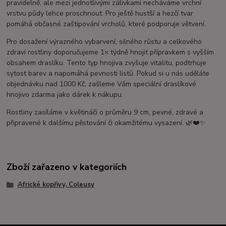
pravidelně, ale mezi jednotlivými zálivkami necháváme vrchní
vrstvu půdy lehce proschnout. Pro ještě hustší a hezčí tvar
pomáhá občasné zaštipování vrcholů, které podporuje větvení.
Pro dosažení výrazného vybarvení, silného růstu a celkového
zdraví rostliny doporučujeme 1× týdně hnojit přípravkem s vyšším
obsahem draslíku. Tento typ hnojiva zvyšuje vitalitu, podtrhuje
sytost barev a napomáhá pevnosti listů. Pokud si u nás uděláte
objednávku nad 1000 Kč, zašleme Vám speciální draslíkové
hnojivo zdarma jako dárek k nákupu.
Rostliny zasíláme v květináči o průměru 9 cm, pevné, zdravé a
připravené k dalšímu pěstování či okamžitému vysazení. 🌿❤️✨
Zboží zařazeno v kategoriích
Africké kopřivy, Coleusy