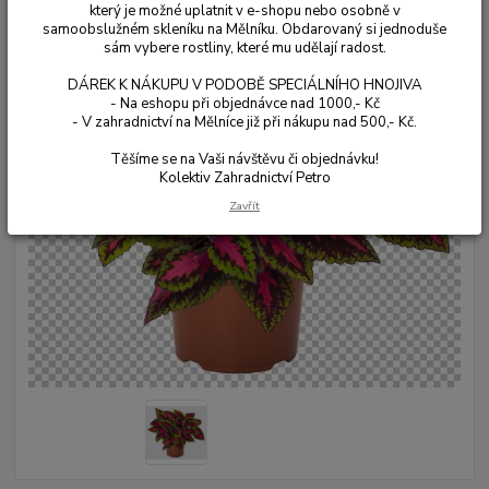
který je možné uplatnit v e-shopu nebo osobně v
samoobslužném skleníku na Mělníku. Obdarovaný si jednoduše
sám vybere rostliny, které mu udělají radost.
DÁREK K NÁKUPU V PODOBĚ SPECIÁLNÍHO HNOJIVA
- Na eshopu při objednávce nad 1000,- Kč
- V zahradnictví na Mělníce již při nákupu nad 500,- Kč.
Těšíme se na Vaši návštěvu či objednávku!
Kolektiv Zahradnictví Petro
Zavřít