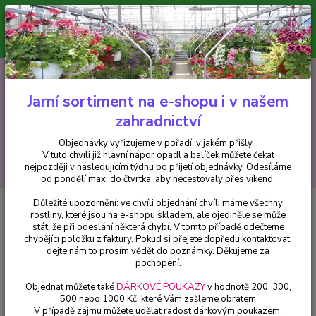
Minimální hodnota pro odeslání z e-shopu je 300 Kč.
V tuto chvíli již hlavní nápor objednávek opadl a balíček můžete čekat
nejpozději v následujícím týdnu po přijetí objednávky. Objednávky
vyřizujeme v pořadí, v jakém přišly...
0
ks
CZK
+420 602 223 614
za
0 Kč
Jarní sortiment na e-shopu i v našem
zahradnictví
Menu
Objednávky vyřizujeme v pořadí, v jakém přišly...
V tuto chvíli již hlavní nápor opadl a balíček můžete čekat
Hledat
nejpozději v následujícím týdnu po přijetí objednávky. Odesíláme
od pondělí max. do čtvrtka, aby necestovaly přes víkend.
Důležité upozornění: ve chvíli objednání chvíli máme všechny
Úvod
Africké kopřivy, Coleusy
Africká kopřiva-Coleus Down Town- Ruby
rostliny, které jsou na e-shopu skladem, ale ojediněle se může
Road - cena za kus v 3-kusovém balení
stát, že při odeslání některá chybí. V tomto případě odečteme
chybějící položku z faktury. Pokud si přejete dopředu kontaktovat,
Africká kopřiva-Coleus Down
dejte nám to prosím vědět do poznámky. Děkujeme za
Town- Ruby Road - cena za kus v
pochopení.
3-kusovém balení
Objednat můžete také
DÁRKOVÉ POUKAZY
v hodnotě 200, 300,
500 nebo 1000 Kč, které Vám zašleme obratem
V případě zájmu můžete udělat radost dárkovým poukazem,