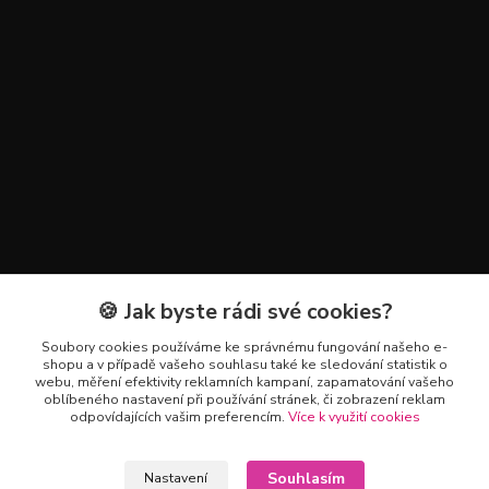
🍪 Jak byste rádi své cookies?
Kontakty
Soubory cookies používáme ke správnému fungování našeho e-
+420 602 223 614
shopu a v případě vašeho souhlasu také ke sledování statistik o
webu, měření efektivity reklamních kampaní, zapamatování vašeho
oblíbeného nastavení při používání stránek, či zobrazení reklam
info@zahradnictvipetro.cz
odpovídajících vašim preferencím.
Více k využití cookies
Souhlasím
Nastavení