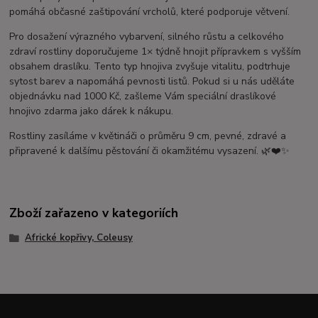
pomáhá občasné zaštipování vrcholů, které podporuje větvení.
Pro dosažení výrazného vybarvení, silného růstu a celkového
zdraví rostliny doporučujeme 1× týdně hnojit přípravkem s vyšším
obsahem draslíku. Tento typ hnojiva zvyšuje vitalitu, podtrhuje
sytost barev a napomáhá pevnosti listů. Pokud si u nás uděláte
objednávku nad 1000 Kč, zašleme Vám speciální draslíkové
hnojivo zdarma jako dárek k nákupu.
Rostliny zasíláme v květináči o průměru 9 cm, pevné, zdravé a
připravené k dalšímu pěstování či okamžitému vysazení. 🌿❤️✨
Zboží zařazeno v kategoriích
Africké kopřivy, Coleusy