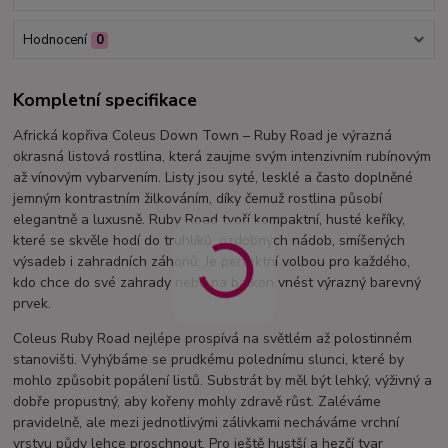
Hodnocení
0
Kompletní specifikace
Africká kopřiva Coleus Down Town – Ruby Road je výrazná
okrasná listová rostlina, která zaujme svým intenzivním rubínovým
až vínovým vybarvením. Listy jsou syté, lesklé a často doplněné
jemným kontrastním žilkováním, díky čemuž rostlina působí
elegantně a luxusně. Ruby Road tvoří kompaktní, husté keříky,
které se skvěle hodí do truhlíků, ozdobných nádob, smíšených
výsadeb i zahradních záhonů. Je perfektní volbou pro každého,
kdo chce do své zahrady nebo na balkon vnést výrazný barevný
prvek.
Coleus Ruby Road nejlépe prospívá na světlém až polostinném
stanovišti. Vyhýbáme se prudkému polednímu slunci, které by
mohlo způsobit popálení listů. Substrát by měl být lehký, výživný a
dobře propustný, aby kořeny mohly zdravě růst. Zaléváme
pravidelně, ale mezi jednotlivými zálivkami necháváme vrchní
vrstvu půdy lehce proschnout. Pro ještě hustší a hezčí tvar