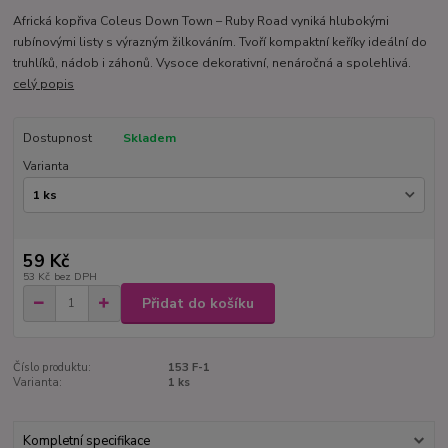
Africká kopřiva Coleus Down Town – Ruby Road vyniká hlubokými
rubínovými listy s výrazným žilkováním. Tvoří kompaktní keříky ideální do
truhlíků, nádob i záhonů. Vysoce dekorativní, nenáročná a spolehlivá.
celý popis
Dostupnost
Skladem
Varianta
59 Kč
53 Kč
bez DPH
Přidat do košíku
Číslo produktu:
153 F-1
Varianta:
1 ks
Kompletní specifikace