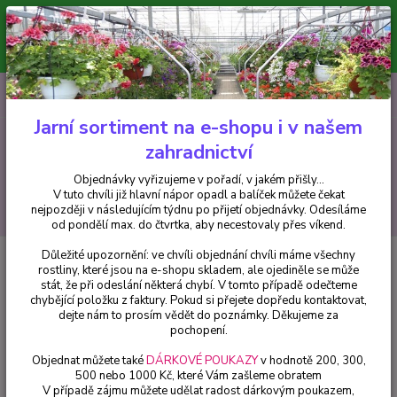
Minimální hodnota pro odeslání z e-shopu je 300 Kč.
V tuto chvíli již hlavní nápor objednávek opadl a balíček můžete čekat
nejpozději v následujícím týdnu po přijetí objednávky. Objednávky
vyřizujeme v pořadí, v jakém přišly...
0
ks
CZK
+420 602 223 614
za
0 Kč
Jarní sortiment na e-shopu i v našem
zahradnictví
Menu
Objednávky vyřizujeme v pořadí, v jakém přišly...
V tuto chvíli již hlavní nápor opadl a balíček můžete čekat
Hledat
nejpozději v následujícím týdnu po přijetí objednávky. Odesíláme
od pondělí max. do čtvrtka, aby necestovaly přes víkend.
Důležité upozornění: ve chvíli objednání chvíli máme všechny
Úvod
Africké kopřivy, Coleusy
Africká kopřiva-Coleus Down Town- Ruby
rostliny, které jsou na e-shopu skladem, ale ojediněle se může
Road - 1 ks
stát, že při odeslání některá chybí. V tomto případě odečteme
chybějící položku z faktury. Pokud si přejete dopředu kontaktovat,
Africká kopřiva-Coleus Down
dejte nám to prosím vědět do poznámky. Děkujeme za
Town- Ruby Road - 1 ks
pochopení.
Objednat můžete také
DÁRKOVÉ POUKAZY
v hodnotě 200, 300,
500 nebo 1000 Kč, které Vám zašleme obratem
V případě zájmu můžete udělat radost dárkovým poukazem,