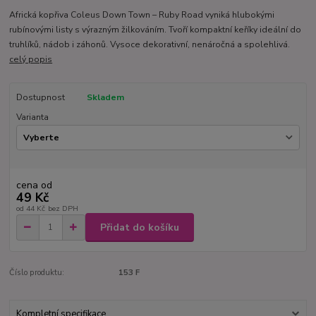
Africká kopřiva Coleus Down Town – Ruby Road vyniká hlubokými
rubínovými listy s výrazným žilkováním. Tvoří kompaktní keříky ideální do
truhlíků, nádob i záhonů. Vysoce dekorativní, nenáročná a spolehlivá.
celý popis
Dostupnost
Skladem
Varianta
cena od
49 Kč
od
44 Kč
bez DPH
Přidat do košíku
Číslo produktu:
153 F
Kompletní specifikace