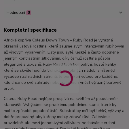
Hodnocení
0
Kompletní specifikace
Africká kopřiva Coleus Down Town – Ruby Road je výrazná
okrasná listová rostlina, která zaujme svým intenzivním rubínovým
až vínovým vybarvením. Listy jsou syté, lesklé a často doplněné
jemným kontrastním žilkováním, díky čemuž rostlina působí
elegantně a luxusně. Ruby Road tvoří kompaktní, husté keříky,
které se skvěle hodí do truhlíků, ozdobných nádob, smíšených
výsadeb i zahradních záhonů. Je perfektní volbou pro každého,
kdo chce do své zahrady nebo na balkon vnést výrazný barevný
prvek.
Coleus Ruby Road nejlépe prospívá na světlém až polostinném
stanovišti. Vyhýbáme se prudkému polednímu slunci, které by
mohlo způsobit popálení listů. Substrát by měl být lehký, výživný a
dobře propustný, aby kořeny mohly zdravě růst. Zaléváme
pravidelně, ale mezi jednotlivými zálivkami necháváme vrchní
vrstvu půdy lehce proschnout. Pro ještě hustší a hezčí tvar