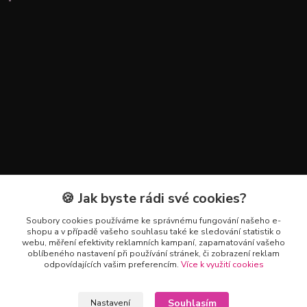
🍪 Jak byste rádi své cookies?
Kontakty
Soubory cookies používáme ke správnému fungování našeho e-
+420 602 223 614
shopu a v případě vašeho souhlasu také ke sledování statistik o
webu, měření efektivity reklamních kampaní, zapamatování vašeho
oblíbeného nastavení při používání stránek, či zobrazení reklam
info@zahradnictvipetro.cz
odpovídajících vašim preferencím.
Více k využití cookies
Souhlasím
Nastavení