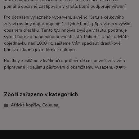
pomáhá občasné zaštipování vrcholů, které podporuje větvení.
Pro dosažení výrazného vybarvení, silného růstu a celkového
zdraví rostliny doporučujeme 1× týdně hnojit přípravkem s vyšším
obsahem draslíku. Tento typ hnojiva zvyšuje vitalitu, podtrhuje
sytost barev a napomáhá pevnosti listů. Pokud si u nás uděláte
objednávku nad 1000 Kč, zašleme Vám speciální draslíkové
hnojivo zdarma jako dárek k nákupu.
Rostliny zasíláme v květináči o průměru 9 cm, pevné, zdravé a
připravené k dalšímu pěstování či okamžitému vysazení. 🌿❤️✨
Zboží zařazeno v kategoriích
Africké kopřivy, Coleusy