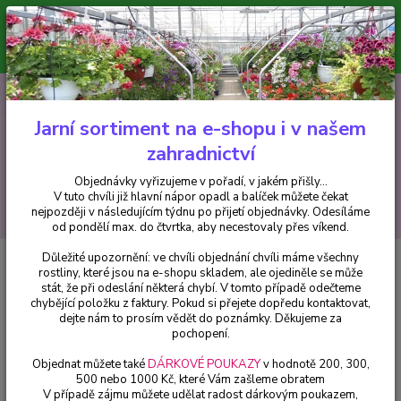
Minimální hodnota pro odeslání z e-shopu je 300 Kč.
V tuto chvíli již hlavní nápor objednávek opadl a balíček můžete čekat
nejpozději v následujícím týdnu po přijetí objednávky. Objednávky
vyřizujeme v pořadí, v jakém přišly...
0
ks
CZK
+420 602 223 614
za
0 Kč
Jarní sortiment na e-shopu i v našem
zahradnictví
Menu
Objednávky vyřizujeme v pořadí, v jakém přišly...
V tuto chvíli již hlavní nápor opadl a balíček můžete čekat
Hledat
nejpozději v následujícím týdnu po přijetí objednávky. Odesíláme
od pondělí max. do čtvrtka, aby necestovaly přes víkend.
Důležité upozornění: ve chvíli objednání chvíli máme všechny
Úvod
Africké kopřivy, Coleusy
Africká kopřiva-Coleus Down Town- Ruby
rostliny, které jsou na e-shopu skladem, ale ojediněle se může
Road 153 F
stát, že při odeslání některá chybí. V tomto případě odečteme
chybějící položku z faktury. Pokud si přejete dopředu kontaktovat,
Africká kopřiva-Coleus Down
dejte nám to prosím vědět do poznámky. Děkujeme za
Town- Ruby Road 153 F
pochopení.
Objednat můžete také
DÁRKOVÉ POUKAZY
v hodnotě 200, 300,
500 nebo 1000 Kč, které Vám zašleme obratem
V případě zájmu můžete udělat radost dárkovým poukazem,