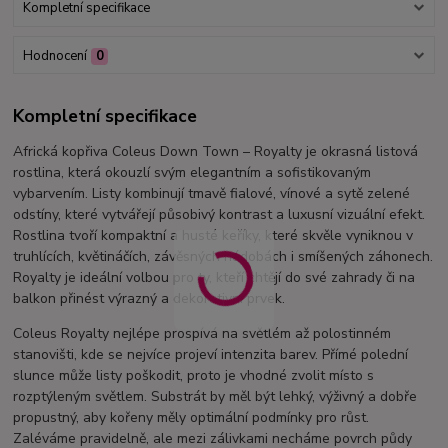
Kompletní specifikace
Hodnocení
0
Kompletní specifikace
Africká kopřiva Coleus Down Town – Royalty je okrasná listová
rostlina, která okouzlí svým elegantním a sofistikovaným
vybarvením. Listy kombinují tmavě fialové, vínové a sytě zelené
odstíny, které vytvářejí působivý kontrast a luxusní vizuální efekt.
Rostlina tvoří kompaktní a husté keříky, které skvěle vyniknou v
truhlících, květináčích, závěsných nádobách i smíšených záhonech.
Royalty je ideální volbou pro ty, kteří chtějí do své zahrady či na
balkon přinést výrazný a dekorativní prvek.
Coleus Royalty nejlépe prospívá na světlém až polostinném
stanovišti, kde se nejvíce projeví intenzita barev. Přímé polední
slunce může listy poškodit, proto je vhodné zvolit místo s
rozptýleným světlem. Substrát by měl být lehký, výživný a dobře
propustný, aby kořeny měly optimální podmínky pro růst.
Zaléváme pravidelně, ale mezi zálivkami necháme povrch půdy