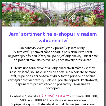
Minimální hodnota pro odeslání z e-shopu je 300 Kč.
V tuto chvíli již hlavní nápor objednávek opadl a balíček můžete čekat
nejpozději v následujícím týdnu po přijetí objednávky. Objednávky
vyřizujeme v pořadí, v jakém přišly...
0
ks
CZK
+420 602 223 614
za
0 Kč
Jarní sortiment na e-shopu i v našem
zahradnictví
Menu
Objednávky vyřizujeme v pořadí, v jakém přišly...
V tuto chvíli již hlavní nápor opadl a balíček můžete čekat
Hledat
nejpozději v následujícím týdnu po přijetí objednávky. Odesíláme
od pondělí max. do čtvrtka, aby necestovaly přes víkend.
Důležité upozornění: ve chvíli objednání chvíli máme všechny
Úvod
Africké kopřivy, Coleusy
Africká kopřiva-Coleus Down Town -
rostliny, které jsou na e-shopu skladem, ale ojediněle se může
Royalty - cena za kus v 3-kusovém balení
stát, že při odeslání některá chybí. V tomto případě odečteme
chybějící položku z faktury. Pokud si přejete dopředu kontaktovat,
Africká kopřiva-Coleus Down
dejte nám to prosím vědět do poznámky. Děkujeme za
Town -Royalty - cena za kus v 3-
pochopení.
kusovém balení
Objednat můžete také
DÁRKOVÉ POUKAZY
v hodnotě 200, 300,
500 nebo 1000 Kč, které Vám zašleme obratem
V případě zájmu můžete udělat radost dárkovým poukazem,