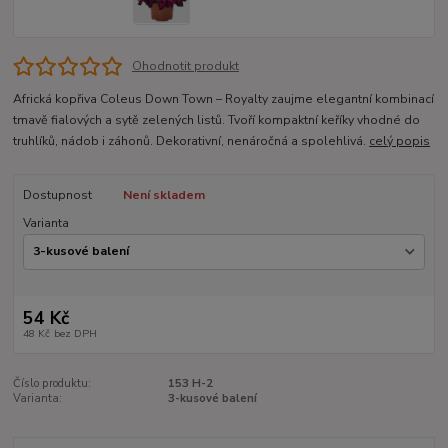
Ohodnotit produkt
Africká kopřiva Coleus Down Town – Royalty zaujme elegantní kombinací
tmavě fialových a sytě zelených listů. Tvoří kompaktní keříky vhodné do
truhlíků, nádob i záhonů. Dekorativní, nenáročná a spolehlivá.
celý popis
Dostupnost
Není skladem
Varianta
54 Kč
48 Kč
bez DPH
Číslo produktu:
153 H-2
Varianta:
3-kusové balení