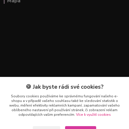
Mapa
🍪 Jak byste rádi své cookies?
Kontakty
Soubory cookies používáme ke správnému fungování našeho e-
+420 602 223 614
shopu a v případě vašeho souhlasu také ke sledování statistik o
webu, měření efektivity reklamních kampaní, zapamatování vašeho
oblíbeného nastavení při používání stránek, či zobrazení reklam
info@zahradnictvipetro.cz
odpovídajících vašim preferencím.
Více k využití cookies