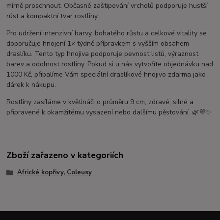
mírně proschnout. Občasné zaštipování vrcholů podporuje hustší
růst a kompaktní tvar rostliny.
Pro udržení intenzivní barvy, bohatého růstu a celkové vitality se
doporučuje hnojení 1× týdně přípravkem s vyšším obsahem
draslíku. Tento typ hnojiva podporuje pevnost listů, výraznost
barev a odolnost rostliny. Pokud si u nás vytvoříte objednávku nad
1000 Kč, přibalíme Vám speciální draslíkové hnojivo zdarma jako
dárek k nákupu.
Rostliny zasíláme v květináči o průměru 9 cm, zdravé, silné a
připravené k okamžitému vysazení nebo dalšímu pěstování. 🌿💜✨
Zboží zařazeno v kategoriích
Africké kopřivy, Coleusy