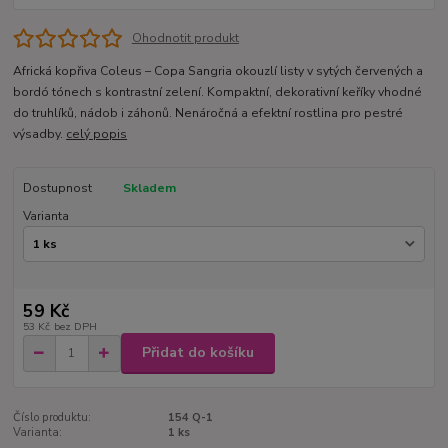
Ohodnotit produkt
Africká kopřiva Coleus – Copa Sangria okouzlí listy v sytých červených a
bordó tónech s kontrastní zelení. Kompaktní, dekorativní keříky vhodné
do truhlíků, nádob i záhonů. Nenáročná a efektní rostlina pro pestré
výsadby.
celý popis
Dostupnost
Skladem
Varianta
59 Kč
53 Kč
bez DPH
Přidat do košíku
Číslo produktu:
154 Q-1
Varianta:
1 ks