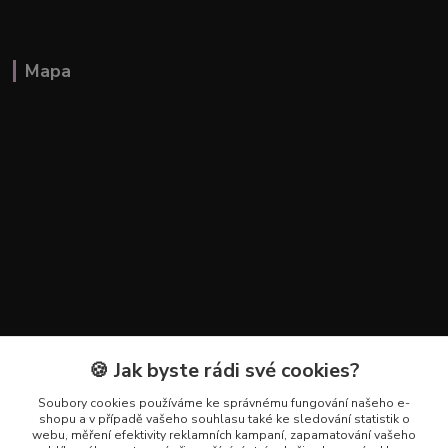
Mapa
🍪 Jak byste rádi své cookies?
Kontakty
Soubory cookies používáme ke správnému fungování našeho e-
+420 602 223 614
shopu a v případě vašeho souhlasu také ke sledování statistik o
webu, měření efektivity reklamních kampaní, zapamatování vašeho