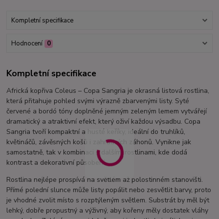
Kompletní specifikace
Hodnocení
0
Kompletní specifikace
Africká kopřiva Coleus – Copa Sangria je okrasná listová rostlina,
která přitahuje pohled svými výrazně zbarvenými listy. Syté
červené a bordó tóny doplněné jemným zeleným lemem vytvářejí
dramatický a atraktivní efekt, který oživí každou výsadbu. Copa
Sangria tvoří kompaktní a husté keříky, ideální do truhlíků,
květináčů, závěsných košů i zahradních záhonů. Vynikne jak
samostatně, tak v kombinaci s dalšími rostlinami, kde dodá
kontrast a dekorativní působení.
Rostlina nejlépe prospívá na světlém až polostinném stanovišti.
Přímé polední slunce může listy popálit nebo zesvětlit barvy, proto
je vhodné zvolit místo s rozptýleným světlem. Substrát by měl být
lehký, dobře propustný a výživný, aby kořeny měly dostatek vláhy