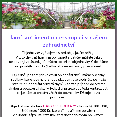
Minimální hodnota pro odeslání z e-shopu je 300 Kč.
V tuto chvíli již hlavní nápor objednávek opadl a balíček můžete čekat
nejpozději v následujícím týdnu po přijetí objednávky. Objednávky
vyřizujeme v pořadí, v jakém přišly...
0
ks
CZK
+420 602 223 614
za
0 Kč
Jarní sortiment na e-shopu i v našem
zahradnictví
Menu
Objednávky vyřizujeme v pořadí, v jakém přišly...
V tuto chvíli již hlavní nápor opadl a balíček můžete čekat
Hledat
nejpozději v následujícím týdnu po přijetí objednávky. Odesíláme
od pondělí max. do čtvrtka, aby necestovaly přes víkend.
Důležité upozornění: ve chvíli objednání chvíli máme všechny
Úvod
Africké kopřivy, Coleusy
Africká kopřiva Coleus, Copa Sangria - 1
rostliny, které jsou na e-shopu skladem, ale ojediněle se může
ks
stát, že při odeslání některá chybí. V tomto případě odečteme
chybějící položku z faktury. Pokud si přejete dopředu kontaktovat,
Africká kopřiva Coleus, Copa
dejte nám to prosím vědět do poznámky. Děkujeme za
Sangria - 1 ks
pochopení.
Objednat můžete také
DÁRKOVÉ POUKAZY
v hodnotě 200, 300,
500 nebo 1000 Kč, které Vám zašleme obratem
V případě zájmu můžete udělat radost dárkovým poukazem,