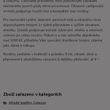
a vzduchu. Zaléváme pravidelně, mezi jednotlivými zálivkami
necháváme povrch půdy mírně proschnout. Občasné zaštipování
vrcholů podporuje hustší růst a kompaktní tvar rostliny.
Pro zachování sytého zbarvení, pevnosti listů a zdravého růstu
doporučujeme hnojení 1× týdně přípravkem s vyšším obsahem
draslíku. Draslík podporuje bohaté vybarvení, vitalitu a odolnost
coleusu po celou sezónu. Pokud si u nás vytvoříte objednávku
nad 1000 Kč, přibalíme Vám speciální draslíkové hnojivo zdarma
jako dárek k nákupu.
Rostliny zasíláme v květináči o průměru 9 cm, zdravé, silné a
připravené k okamžitému vysazení či dalšímu pěstování. 🌿🍷✨
Zboží zařazeno v kategoriích
Africké kopřivy, Coleusy