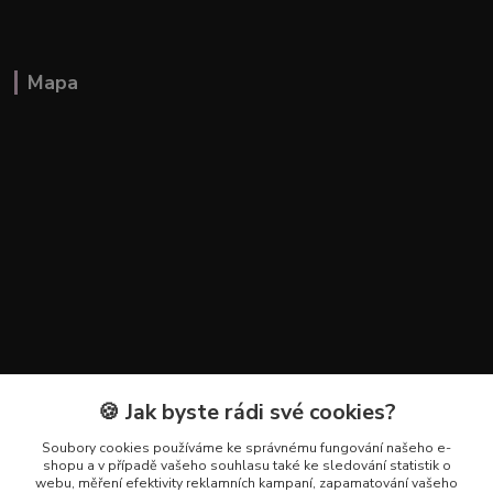
Mapa
🍪 Jak byste rádi své cookies?
Kontakty
Soubory cookies používáme ke správnému fungování našeho e-
+420 602 223 614
shopu a v případě vašeho souhlasu také ke sledování statistik o
webu, měření efektivity reklamních kampaní, zapamatování vašeho