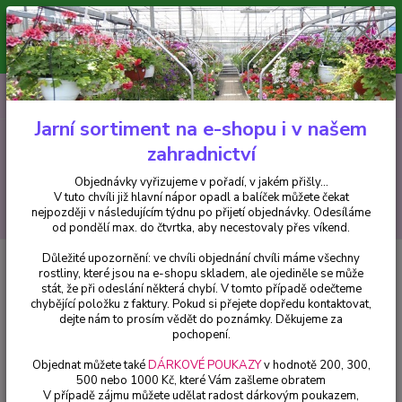
Minimální hodnota pro odeslání z e-shopu je 300 Kč.
V tuto chvíli již hlavní nápor objednávek opadl a balíček můžete čekat
nejpozději v následujícím týdnu po přijetí objednávky. Objednávky
vyřizujeme v pořadí, v jakém přišly...
0
ks
CZK
+420 602 223 614
za
0 Kč
Jarní sortiment na e-shopu i v našem
zahradnictví
Menu
Objednávky vyřizujeme v pořadí, v jakém přišly...
V tuto chvíli již hlavní nápor opadl a balíček můžete čekat
Hledat
nejpozději v následujícím týdnu po přijetí objednávky. Odesíláme
od pondělí max. do čtvrtka, aby necestovaly přes víkend.
Důležité upozornění: ve chvíli objednání chvíli máme všechny
Úvod
Africké kopřivy, Coleusy
Africká kopřiva Coleus, Copa Sangria -
rostliny, které jsou na e-shopu skladem, ale ojediněle se může
154 Q
stát, že při odeslání některá chybí. V tomto případě odečteme
chybějící položku z faktury. Pokud si přejete dopředu kontaktovat,
Africká kopřiva Coleus, Copa
dejte nám to prosím vědět do poznámky. Děkujeme za
Sangria - 154 Q
pochopení.
Objednat můžete také
DÁRKOVÉ POUKAZY
v hodnotě 200, 300,
500 nebo 1000 Kč, které Vám zašleme obratem
V případě zájmu můžete udělat radost dárkovým poukazem,