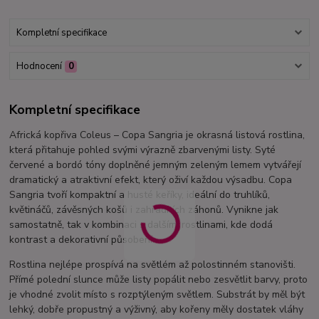
Kompletní specifikace
Hodnocení
0
Kompletní specifikace
Africká kopřiva Coleus – Copa Sangria je okrasná listová rostlina,
která přitahuje pohled svými výrazně zbarvenými listy. Syté
červené a bordó tóny doplněné jemným zeleným lemem vytvářejí
dramatický a atraktivní efekt, který oživí každou výsadbu. Copa
Sangria tvoří kompaktní a husté keříky, ideální do truhlíků,
květináčů, závěsných košů i zahradních záhonů. Vynikne jak
samostatně, tak v kombinaci s dalšími rostlinami, kde dodá
kontrast a dekorativní působení.
Rostlina nejlépe prospívá na světlém až polostinném stanovišti.
Přímé polední slunce může listy popálit nebo zesvětlit barvy, proto
je vhodné zvolit místo s rozptýleným světlem. Substrát by měl být
lehký, dobře propustný a výživný, aby kořeny měly dostatek vláhy