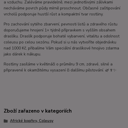
a vzduchu. Zaléváme pravidelně, mezi jednotlivými zálivkami
necháváme povrch půdy mírně proschnout. Občasné zaštipování
vrcholů podporuje hustší růst a kompaktní tvar rostliny.
Pro zachování sytého zbarvení, pevnosti listů a zdravého růstu
doporučujeme hnojení 1× týdně přípravkem s vyšším obsahem
draslíku. Draslík podporuje bohaté vybarvení, vitalitu a odolnost
coleusu po celou sezónu. Pokud si u nás vytvoříte objednávku
nad 1000 Kč, přibalíme Vám speciální draslíkové hnojivo zdarma
jako dárek k nákupu.
Rostliny zasíláme v květináči o průměru 9 cm, zdravé, silné a
připravené k okamžitému vysazení či dalšímu pěstování. 🌿🍷✨
Zboží zařazeno v kategoriích
Africké kopřivy, Coleusy