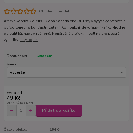
Ohodnotit produkt
Africká kopřiva Coleus – Copa Sangria okouzlí listy v sytých červených a
bordó tónech s kontrastní zelení. Kompaktní, dekorativní keříky vhodné
do truhlíků, nádob i záhonů. Nenáročná a efektní rostlina pro pestré
výsadby.
celý popis
Dostupnost
Skladem
Varianta
cena od
49 Kč
od
44 Kč
bez DPH
Přidat do košíku
Číslo produktu:
154 Q