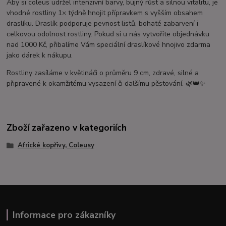
Aby si coleus udržel intenzivní barvy, bujný růst a silnou vitalitu, je
vhodné rostliny 1× týdně hnojit přípravkem s vyšším obsahem
draslíku. Draslík podporuje pevnost listů, bohaté zabarvení i
celkovou odolnost rostliny. Pokud si u nás vytvoříte objednávku
nad 1000 Kč, přibalíme Vám speciální draslíkové hnojivo zdarma
jako dárek k nákupu.
Rostliny zasíláme v květináči o průměru 9 cm, zdravé, silné a
připravené k okamžitému vysazení či dalšímu pěstování. 🌿👑✨
Zboží zařazeno v kategoriích
Africké kopřivy, Coleusy
Informace pro zákazníky