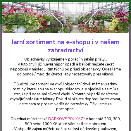
Minimální hodnota pro odeslání z e-shopu je 300 Kč.
V tuto chvíli již hlavní nápor objednávek opadl a balíček můžete čekat
nejpozději v následujícím týdnu po přijetí objednávky. Objednávky
vyřizujeme v pořadí, v jakém přišly...
0
ks
CZK
+420 602 223 614
za
0 Kč
Jarní sortiment na e-shopu i v našem
zahradnictví
Menu
Objednávky vyřizujeme v pořadí, v jakém přišly...
V tuto chvíli již hlavní nápor opadl a balíček můžete čekat
Hledat
nejpozději v následujícím týdnu po přijetí objednávky. Odesíláme
od pondělí max. do čtvrtka, aby necestovaly přes víkend.
Důležité upozornění: ve chvíli objednání chvíli máme všechny
Úvod
Africké kopřivy, Coleusy
Africká kopřiva Coleus Copa King Henry -
rostliny, které jsou na e-shopu skladem, ale ojediněle se může
cena za kus v 3-kusovém balení
stát, že při odeslání některá chybí. V tomto případě odečteme
chybějící položku z faktury. Pokud si přejete dopředu kontaktovat,
Africká kopřiva Coleus Copa King
dejte nám to prosím vědět do poznámky. Děkujeme za
Henry - cena za kus v 3-kusovém
pochopení.
balení
Objednat můžete také
DÁRKOVÉ POUKAZY
v hodnotě 200, 300,
500 nebo 1000 Kč, které Vám zašleme obratem
V případě zájmu můžete udělat radost dárkovým poukazem,