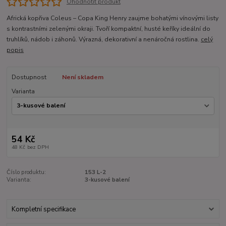
Ohodnotit produkt
Africká kopřiva Coleus – Copa King Henry zaujme bohatými vínovými listy
s kontrastními zelenými okraji. Tvoří kompaktní, husté keříky ideální do
truhlíků, nádob i záhonů. Výrazná, dekorativní a nenáročná rostlina.
celý
popis
Dostupnost
Není skladem
Varianta
54 Kč
48 Kč
bez DPH
Číslo produktu:
153 L-2
Varianta:
3-kusové balení
Kompletní specifikace