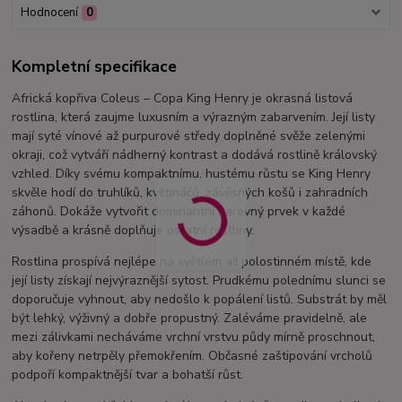
Hodnocení
0
Kompletní specifikace
Africká kopřiva Coleus – Copa King Henry je okrasná listová
rostlina, která zaujme luxusním a výrazným zabarvením. Její listy
mají syté vínové až purpurové středy doplněné svěže zelenými
okraji, což vytváří nádherný kontrast a dodává rostlině královský
vzhled. Díky svému kompaktnímu, hustému růstu se King Henry
skvěle hodí do truhlíků, květináčů, závěsných košů i zahradních
záhonů. Dokáže vytvořit dominantní barevný prvek v každé
výsadbě a krásně doplňuje ostatní rostliny.
Rostlina prospívá nejlépe na světlém až polostinném místě, kde
její listy získají nejvýraznější sytost. Prudkému polednímu slunci se
doporučuje vyhnout, aby nedošlo k popálení listů. Substrát by měl
být lehký, výživný a dobře propustný. Zaléváme pravidelně, ale
mezi zálivkami necháváme vrchní vrstvu půdy mírně proschnout,
aby kořeny netrpěly přemokřením. Občasné zaštipování vrcholů
podpoří kompaktnější tvar a bohatší růst.