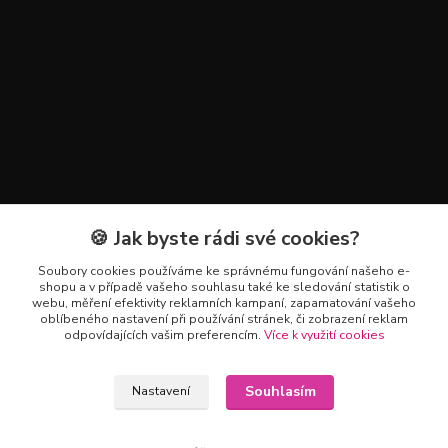
🍪 Jak byste rádi své cookies?
Kontakty
Soubory cookies používáme ke správnému fungování našeho e-
+420 602 223 614
shopu a v případě vašeho souhlasu také ke sledování statistik o
webu, měření efektivity reklamních kampaní, zapamatování vašeho
oblíbeného nastavení při používání stránek, či zobrazení reklam
info@zahradnictvipetro.cz
odpovídajících vašim preferencím.
Více k využití cookies
Souhlasím
Nastavení