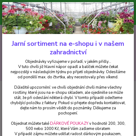
Minimální hodnota pro odeslání z e-shopu je 300 Kč.
V tuto chvíli již hlavní nápor objednávek opadl a balíček můžete čekat
nejpozději v následujícím týdnu po přijetí objednávky. Objednávky
vyřizujeme v pořadí, v jakém přišly...
0
ks
CZK
+420 602 223 614
za
0 Kč
Jarní sortiment na e-shopu i v našem
zahradnictví
Menu
Objednávky vyřizujeme v pořadí, v jakém přišly...
V tuto chvíli již hlavní nápor opadl a balíček můžete čekat
Hledat
nejpozději v následujícím týdnu po přijetí objednávky. Odesíláme
od pondělí max. do čtvrtka, aby necestovaly přes víkend.
Důležité upozornění: ve chvíli objednání chvíli máme všechny
Úvod
Fuchsie
Adolf Kräger Fuchsie (Fuchsie) - 1 ks
rostliny, které jsou na e-shopu skladem, ale ojediněle se může
stát, že při odeslání některá chybí. V tomto případě odečteme
Adolf Kräger Fuchsie (Fuchsie) -
chybějící položku z faktury. Pokud si přejete dopředu kontaktovat,
1 ks
dejte nám to prosím vědět do poznámky. Děkujeme za
pochopení.
Objednat můžete také
DÁRKOVÉ POUKAZY
v hodnotě 200, 300,
500 nebo 1000 Kč, které Vám zašleme obratem
V případě zájmu můžete udělat radost dárkovým poukazem,