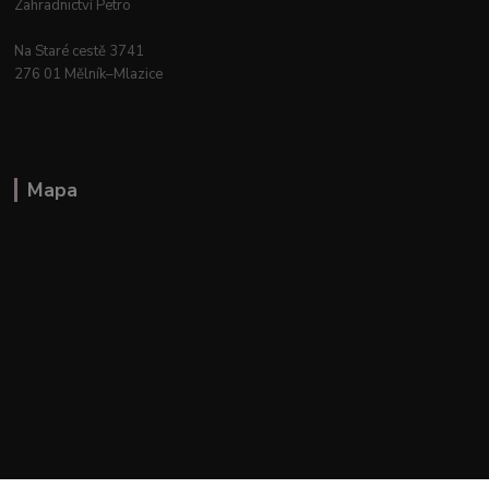
Zahradnictví Petro
Na Staré cestě 3741
276 01 Mělník–Mlazice
Mapa