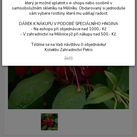
který je možné uplatnit v e-shopu nebo osobně v
samoobslužném skleníku na Mělníku. Obdarovaný si jednoduše
sám vybere rostliny, které mu udělají radost.
DÁREK K NÁKUPU V PODOBĚ SPECIÁLNÍHO HNOJIVA
- Na eshopu při objednávce nad 1000,- Kč
- V zahradnictví na Mělníce již při nákupu nad 500,- Kč.
Těšíme se na Vaši návštěvu či objednávku!
Kolektiv Zahradnictví Petro
Zavřít