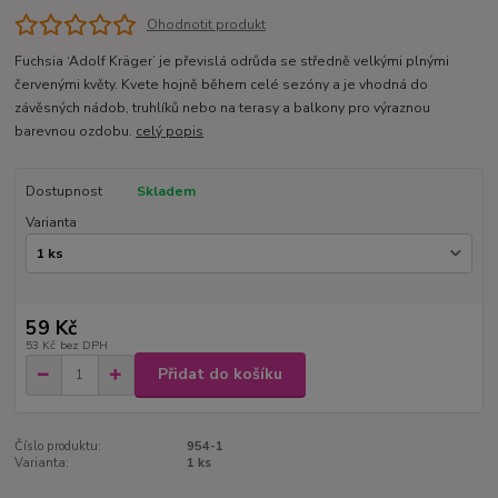
Ohodnotit produkt
Fuchsia ‘Adolf Kräger’ je převislá odrůda se středně velkými plnými
červenými květy. Kvete hojně během celé sezóny a je vhodná do
závěsných nádob, truhlíků nebo na terasy a balkony pro výraznou
barevnou ozdobu.
celý popis
Dostupnost
Skladem
Varianta
59 Kč
53 Kč
bez DPH
Přidat do košíku
Číslo produktu:
954-1
Varianta:
1 ks