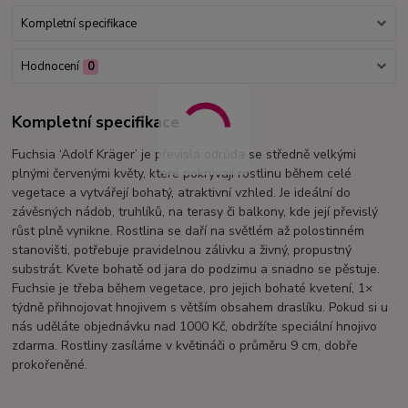
Kompletní specifikace
Hodnocení
0
Kompletní specifikace
Fuchsia ‘Adolf Kräger’ je převislá odrůda se středně velkými
plnými červenými květy, které pokrývají rostlinu během celé
vegetace a vytvářejí bohatý, atraktivní vzhled. Je ideální do
závěsných nádob, truhlíků, na terasy či balkony, kde její převislý
růst plně vynikne. Rostlina se daří na světlém až polostinném
stanovišti, potřebuje pravidelnou zálivku a živný, propustný
substrát. Kvete bohatě od jara do podzimu a snadno se pěstuje.
Fuchsie je třeba během vegetace, pro jejich bohaté kvetení, 1×
týdně přihnojovat hnojivem s větším obsahem draslíku. Pokud si u
nás uděláte objednávku nad 1000 Kč, obdržíte speciální hnojivo
zdarma. Rostliny zasíláme v květináči o průměru 9 cm, dobře
prokořeněné.