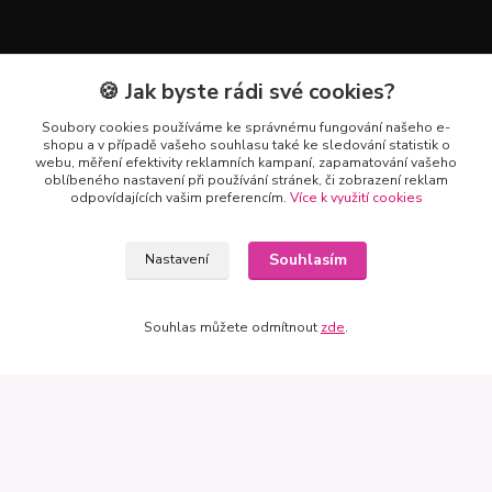
Mapa
🍪 Jak byste rádi své cookies?
Soubory cookies používáme ke správnému fungování našeho e-
shopu a v případě vašeho souhlasu také ke sledování statistik o
webu, měření efektivity reklamních kampaní, zapamatování vašeho
oblíbeného nastavení při používání stránek, či zobrazení reklam
odpovídajících vašim preferencím.
Více k využití cookies
Souhlasím
Nastavení
Souhlas můžete odmítnout
zde
.
Kontakty
+420 602 223 614