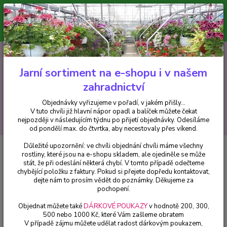
Minimální hodnota pro odeslání z e-shopu je 300 Kč.
V tuto chvíli již hlavní nápor objednávek opadl a balíček můžete čekat
nejpozději v následujícím týdnu po přijetí objednávky. Objednávky
vyřizujeme v pořadí, v jakém přišly...
0
ks
CZK
+420 602 223 614
za
0 Kč
Jarní sortiment na e-shopu i v našem
zahradnictví
Menu
Objednávky vyřizujeme v pořadí, v jakém přišly...
V tuto chvíli již hlavní nápor opadl a balíček můžete čekat
Hledat
nejpozději v následujícím týdnu po přijetí objednávky. Odesíláme
od pondělí max. do čtvrtka, aby necestovaly přes víkend.
Důležité upozornění: ve chvíli objednání chvíli máme všechny
Úvod
Fuchsie
Achievement - cena na prodejně
rostliny, které jsou na e-shopu skladem, ale ojediněle se může
stát, že při odeslání některá chybí. V tomto případě odečteme
Achievement - cena na prodejně
chybějící položku z faktury. Pokud si přejete dopředu kontaktovat,
dejte nám to prosím vědět do poznámky. Děkujeme za
pochopení.
Objednat můžete také
DÁRKOVÉ POUKAZY
v hodnotě 200, 300,
500 nebo 1000 Kč, které Vám zašleme obratem
V případě zájmu můžete udělat radost dárkovým poukazem,