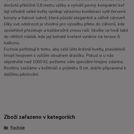
dorůstá přibližně 0,8 metru výšky a vytváří pevný, kompaktní keř.
Její středně velké květy vynikají výraznou kombinací sytě červené
koruny a fialové sukně, která působí elegantně a zářivě zároveň.
Díky své odolnosti je vhodná pro výsadbu přímo do záhonů, kde
spolehlivě přezimuje a každoročně znovu raší. Skvěle se hodí také
do větších nádob, kde její bohaté kvetení vynikne na terase či
balkonu.
Fuchsie potřebují k tomu, aby celé léto krásně kvetly, pravidelně
hnojit hnojivem s vyšším obsahem draslíku. Pokud si u nás
objednáte nad 1000 Kč, pošleme vám speciální hnojivo zdarma.
Rostliny zasíláme v květináči o průměru 9 cm, dobře připravené k
dalšímu pěstování.
Zboží zařazeno v kategoriích
Fuchsie