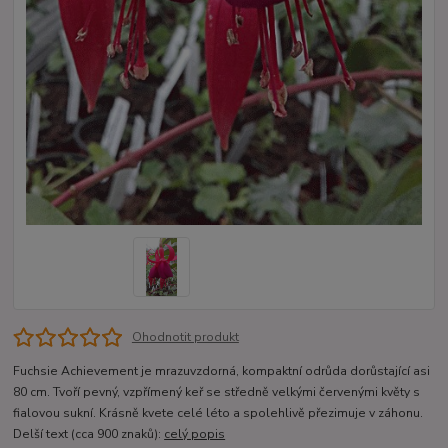
Ohodnotit produkt
Fuchsie Achievement je mrazuvzdorná, kompaktní odrůda dorůstající asi
80 cm. Tvoří pevný, vzpřímený keř se středně velkými červenými květy s
fialovou sukní. Krásně kvete celé léto a spolehlivě přezimuje v záhonu.
Delší text (cca 900 znaků):
celý popis