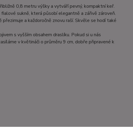
bližně 0,8 metru výšky a vytváří pevný, kompaktní keř.
a fialové sukně, která působí elegantně a zářivě zároveň.
 přezimuje a každoročně znovu raší. Skvěle se hodí také
nojivem s vyšším obsahem draslíku. Pokud si u nás
asíláme v květináči o průměru 9 cm, dobře připravené k