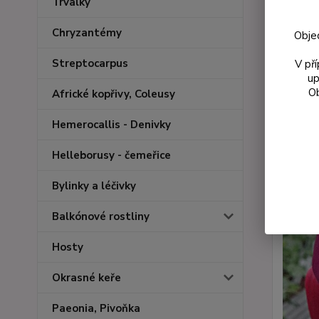
Trvalky
Chryzantémy
Obje
Streptocarpus
V př
up
Ob
Africké kopřivy, Coleusy
Hemerocallis - Denivky
Helleborusy - čemeřice
Bylinky a léčivky
Balkónové rostliny
Hosty
Okrasné keře
Paeonia, Pivoňka