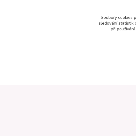
Soubory cookies 
sledování statisti
při používání
Informace pro zákazníky
Kontak
Otevírací doba:
Zahradnictví
Pondělí až pátek: 8-16 hod.
Na Staré ce
Obchodní podmínky
276 01 Měln
Online odstoupení od kupní smlouvy