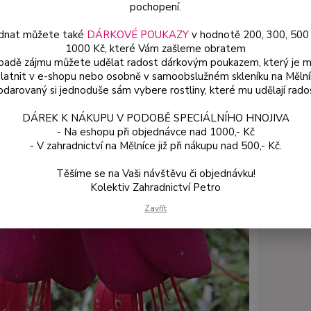
pochopení.
dnat můžete také
DÁRKOVÉ POUKAZY
v hodnotě 200, 300, 500
Dos
1000 Kč, které Vám zašleme obratem
Var
ípadě zájmu můžete udělat radost dárkovým poukazem, který je 
latnit v e-shopu nebo osobně v samoobslužném skleníku na Mělní
darovaný si jednoduše sám vybere rostliny, které mu udělají rado
54
DÁREK K NÁKUPU V PODOBĚ SPECIÁLNÍHO HNOJIVA
48 
- Na eshopu při objednávce nad 1000,- Kč
- V zahradnictví na Mělníce již při nákupu nad 500,- Kč.
Číslo p
Těšíme se na Vaši návštěvu či objednávku!
Kolektiv Zahradnictví Petro
Zavřít