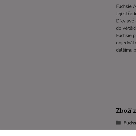
Fuchsie A
Její stře
Díky své 
do většíc
Fuchsie p
objednáte
dalšímu p
Zboží 
Fuchs