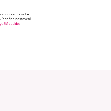
 souhlasu také ke
blíbeného nastavení
yužití cookies
Kontakty
+420 602 223 614
info@zahradnictvipetro.cz