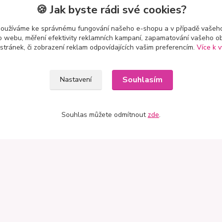
🍪 Jak byste rádi své cookies?
používáme ke správnému fungování našeho e-shopu a v případě vašeho
k o webu, měření efektivity reklamních kampaní, zapamatování vašeho o
 stránek, či zobrazení reklam odpovídajících vašim preferencím.
Více k v
t
Mapa
Souhlasím
Nastavení
 Petro
stě 3741
Souhlas můžete odmítnout
zde
.
ík–Mlazice