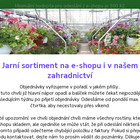
Minimální hodnota pro odeslání z e-shopu je 300 Kč.
íček můžete čekat nejpozději v následujícím týdnu po přijetí objedná
atalog
Poradna
Kontakty
Nevíte
Hledat
+420
Jarní sortiment na e-shopu i v našem
uchsie
Achievement - cena za kus v 3-kusovém balení
zahradnictví
evement - cena za kus v 3-kuso
Objednávky vyřizujeme v pořadí, v jakém přišly...
 tuto chvíli již hlavní nápor opadl a balíček můžete čekat nejpozději
sledujícím týdnu po přijetí objednávky. Odesíláme od pondělí max.
čtvrtka, aby necestovaly přes víkend.
Fuchsi
té upozornění: ve chvíli objednání chvíli máme všechny rostliny, kte
asi 80
shopu skladem, ale ojediněle se může stát, že při odeslání některá 
květy s
tomto případě odečteme chybějící položku z faktury. Pokud si přej
v záho
du kontaktovat, dejte nám to prosím vědět do poznámky. Děkuj