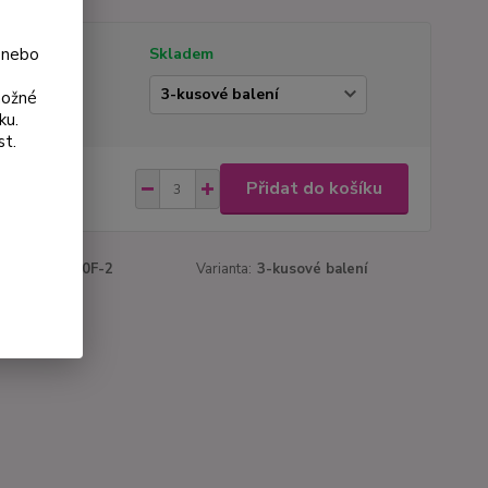
 nebo
tupnost
Skladem
ianta
možné
ku.
st.
 Kč
Přidat do košíku
Kč
bez DPH
roduktu:
1150F-2
Varianta:
3-kusové balení