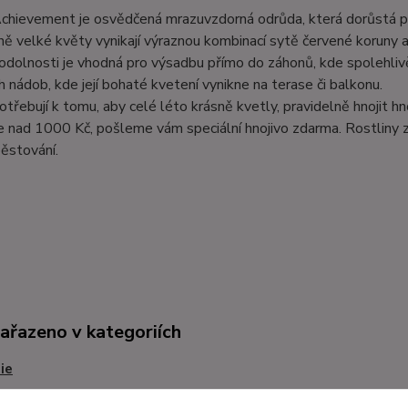
chievement je osvědčená mrazuvzdorná odrůda, která dorůstá při
dně velké květy vynikají výraznou kombinací sytě červené koruny 
odolnosti je vhodná pro výsadbu přímo do záhonů, kde spolehlivě
h nádob, kde její bohaté kvetení vynikne na terase či balkonu.
otřebují k tomu, aby celé léto krásně kvetly, pravidelně hnojit h
 nad 1000 Kč, pošleme vám speciální hnojivo zdarma. Rostliny z
ěstování.
zařazeno v kategoriích
ie