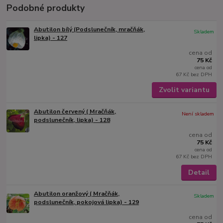
Podobné produkty
Abutilon bílý (Podslunečník, mračňák,
Skladem
lipka) - 127
cena od
75 Kč
cena od
67 Kč
bez DPH
Zvolit variantu
Abutilon červený ( Mračňák,
Není skladem
podslunečník, lipka) - 128
cena od
75 Kč
cena od
67 Kč
bez DPH
Detail
Abutilon oranžový ( Mračňák,
Skladem
podslunečník, pokojová lipka) - 129
cena od