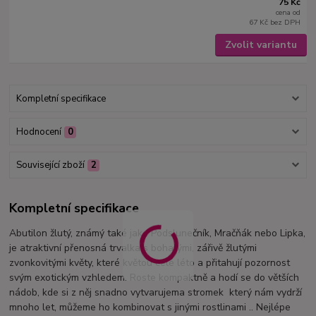
75 Kč
cena od
67 Kč
bez DPH
Zvolit variantu
Kompletní specifikace
Hodnocení
0
Související zboží
2
Kompletní specifikace
Abutilon žlutý, známý také jako Podslunečník, Mračňák nebo Lipka,
je atraktivní přenosná trvalka s bohatými, zářivě žlutými
zvonkovitými květy, které květou celé léto a přitahují pozornost
svým exotickým vzhledem. Roste kompaktně a hodí se do větších
nádob, kde si z něj snadno vytvarujema stromek který nám vydrží
mnoho let, můžeme ho kombinovat s jinými rostlinami .. Nejlépe