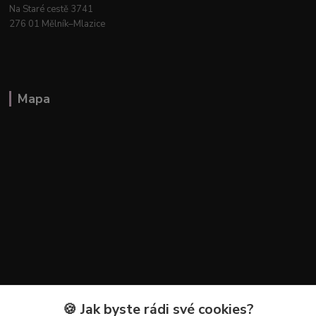
Na Staré cestě 3741
276 01 Mělník–Mlazice
Mapa
🍪 Jak byste rádi své cookies?
Kontakty