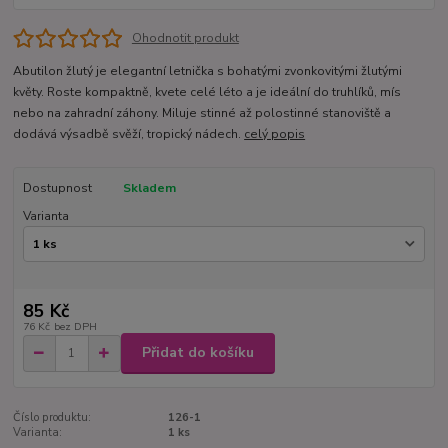
Ohodnotit produkt
Abutilon žlutý je elegantní letnička s bohatými zvonkovitými žlutými
květy. Roste kompaktně, kvete celé léto a je ideální do truhlíků, mís
nebo na zahradní záhony. Miluje stinné až polostinné stanoviště a
dodává výsadbě svěží, tropický nádech.
celý popis
Dostupnost
Skladem
Varianta
85 Kč
76 Kč
bez DPH
Přidat do košíku
Číslo produktu:
126-1
Varianta:
1 ks