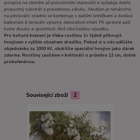
prospívá na stinném až polostinném stanovišti a vyžaduje dobře
propustný substrát a pravidelnou zálivku. Abutilon je nenáročný
na pěstování, snadno se kombinuje s dalšími letničkami a dodává
balkonům či terasám výrazný, dekorativní efekt. Při správné péči
kvete dlouho a spolehlivě, čímž oživí každou výsadbu.
Pro bohaté kvetení je třeba rostlinu 1× týdně přihnojit
hnojivem s vyšším obsahem draslíku. Pokud si u nás uděláte
objednávku za 1000 Kč, obdržíte speciální hnojivo jako dárek
zdarma. Rostliny zasíláme v květináči o průměru 12 cm, dobře
prokořeněnou.
Související zboží
2