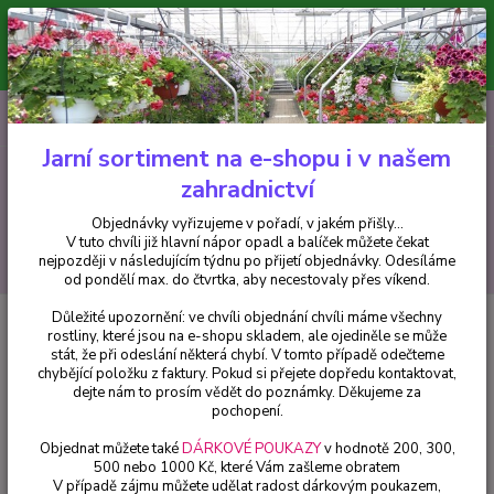
Minimální hodnota pro odeslání z e-shopu je 300 Kč.
V tuto chvíli již hlavní nápor objednávek opadl a balíček můžete čekat
nejpozději v následujícím týdnu po přijetí objednávky. Objednávky
vyřizujeme v pořadí, v jakém přišly...
0
ks
CZK
+420 602 223 614
za
0 Kč
Jarní sortiment na e-shopu i v našem
zahradnictví
Menu
Objednávky vyřizujeme v pořadí, v jakém přišly...
V tuto chvíli již hlavní nápor opadl a balíček můžete čekat
Hledat
nejpozději v následujícím týdnu po přijetí objednávky. Odesíláme
od pondělí max. do čtvrtka, aby necestovaly přes víkend.
Důležité upozornění: ve chvíli objednání chvíli máme všechny
Úvod
Balkónové rostliny
Abutilon žlutý (Podslunečník, mračňák, lipka) -
rostliny, které jsou na e-shopu skladem, ale ojediněle se může
1 ks
stát, že při odeslání některá chybí. V tomto případě odečteme
chybějící položku z faktury. Pokud si přejete dopředu kontaktovat,
Abutilon žlutý (Podslunečník,
dejte nám to prosím vědět do poznámky. Děkujeme za
mračňák, lipka) - 1 ks
pochopení.
Objednat můžete také
DÁRKOVÉ POUKAZY
v hodnotě 200, 300,
500 nebo 1000 Kč, které Vám zašleme obratem
V případě zájmu můžete udělat radost dárkovým poukazem,