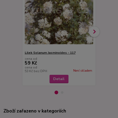
Lilek Solanum Jasminoides - 117
Solanum ran
cena od
cena od
59 Kč
85 Kč
cena od
cena od
Není skladem
53 Kč
bez DPH
76 Kč
bez D
Detail
Zboží zařazeno v kategoriích