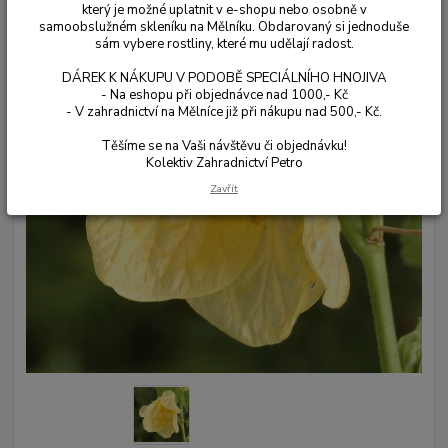
který je možné uplatnit v e-shopu nebo osobně v
samoobslužném skleníku na Mělníku. Obdarovaný si jednoduše
sám vybere rostliny, které mu udělají radost.
DÁREK K NÁKUPU V PODOBĚ SPECIÁLNÍHO HNOJIVA
- Na eshopu při objednávce nad 1000,- Kč
- V zahradnictví na Mělníce již při nákupu nad 500,- Kč.
Těšíme se na Vaši návštěvu či objednávku!
Kolektiv Zahradnictví Petro
Zavřít